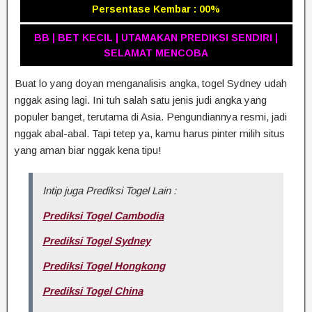
Persentase Kembar : 00%
BB | BET KECIL | UTAMAKAN PREDIKSI SENDIRI |
SELAMAT MENCOBA
Buat lo yang doyan menganalisis angka, togel Sydney udah
nggak asing lagi. Ini tuh salah satu jenis judi angka yang
populer banget, terutama di Asia. Pengundiannya resmi, jadi
nggak abal-abal. Tapi tetep ya, kamu harus pinter milih situs
yang aman biar nggak kena tipu!
Intip juga Prediksi Togel Lain :
Prediksi Togel Cambodia
Prediksi Togel Sydney
Prediksi Togel Hongkong
Prediksi Togel China