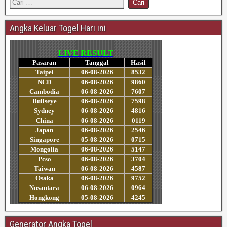
Angka Keluar Togel Hari ini
Generator Angka Togel