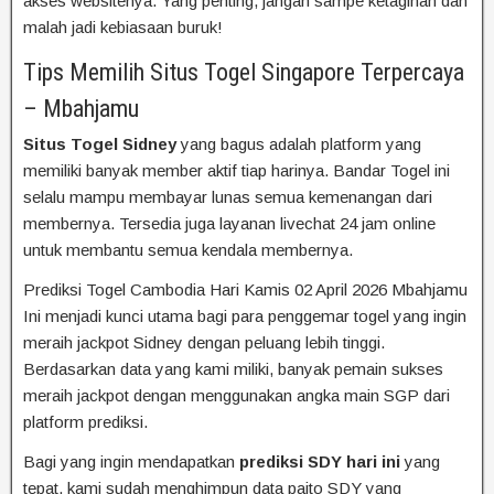
akses websitenya. Yang penting, jangan sampe ketagihan dan
malah jadi kebiasaan buruk!
Tips Memilih Situs Togel Singapore Terpercaya
– Mbahjamu
Situs Togel Sidney
yang bagus adalah platform yang
memiliki banyak member aktif tiap harinya. Bandar Togel ini
selalu mampu membayar lunas semua kemenangan dari
membernya. Tersedia juga layanan livechat 24 jam online
untuk membantu semua kendala membernya.
Prediksi Togel Cambodia Hari Kamis 02 April 2026 Mbahjamu
Ini menjadi kunci utama bagi para penggemar togel yang ingin
meraih jackpot Sidney dengan peluang lebih tinggi.
Berdasarkan data yang kami miliki, banyak pemain sukses
meraih jackpot dengan menggunakan angka main SGP dari
platform prediksi.
Bagi yang ingin mendapatkan
prediksi SDY hari ini
yang
tepat, kami sudah menghimpun data paito SDY yang