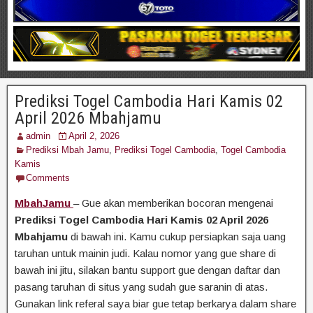
Prediksi Togel Cambodia Hari Kamis 02
April 2026 Mbahjamu
admin
April 2, 2026
Prediksi Mbah Jamu
,
Prediksi Togel Cambodia
,
Togel Cambodia
Kamis
Comments
MbahJamu
– Gue akan memberikan bocoran mengenai
Prediksi Togel Cambodia Hari Kamis 02 April 2026
Mbahjamu
di bawah ini. Kamu cukup persiapkan saja uang
taruhan untuk mainin judi. Kalau nomor yang gue
share
di
bawah ini jitu, silakan bantu support gue dengan daftar dan
pasang taruhan di situs yang sudah gue saranin di atas.
Gunakan link referal saya biar gue tetap berkarya dalam
share