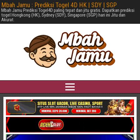
Mbah Jamu : Prediksi Togel 4D HK | SDY | SGP
Mbah Jamu Prediksi Togel4D paling tepat dan jitu gratis. Dapatkan prediksi
togel Hongkong (HK), Sydney (SDY), Singapore (SGP) hari ini Jitu dan
Akurat.