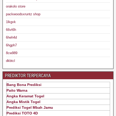
orakolo store
packwoodsxruntz shop
1lkgvk
66vt6h
6heh4d
6hgph7
8cw989
dkbtcl
PREDIKTOR TERPERCAYA
Bang Bona Prediksi
Paito Warna
Angka Keramat Togel
Angka Mistik Togel
Prediksi Togel Mbah Jamu
Prediksi TOTO 4D