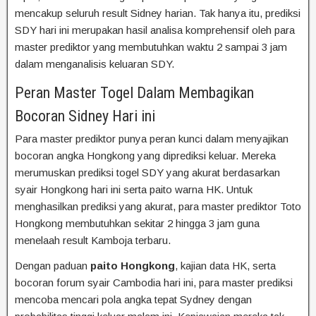
mencakup seluruh result Sidney harian. Tak hanya itu, prediksi
SDY hari ini merupakan hasil analisa komprehensif oleh para
master prediktor yang membutuhkan waktu 2 sampai 3 jam
dalam menganalisis keluaran SDY.
Peran Master Togel Dalam Membagikan
Bocoran Sidney Hari ini
Para master prediktor punya peran kunci dalam menyajikan
bocoran angka Hongkong yang diprediksi keluar. Mereka
merumuskan prediksi togel SDY yang akurat berdasarkan
syair Hongkong hari ini serta paito warna HK. Untuk
menghasilkan prediksi yang akurat, para master prediktor Toto
Hongkong membutuhkan sekitar 2 hingga 3 jam guna
menelaah result Kamboja terbaru.
Dengan paduan
paito Hongkong
, kajian data HK, serta
bocoran forum syair Cambodia hari ini, para master prediksi
mencoba mencari pola angka tepat Sydney dengan