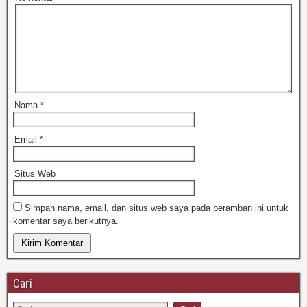
Nama
*
Email
*
Situs Web
Simpan nama, email, dan situs web saya pada peramban ini untuk
komentar saya berikutnya.
Cari