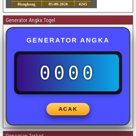
Generator Angka Togel
GENERATOR ANGKA
0000
ACAK
Pencarian Terkait