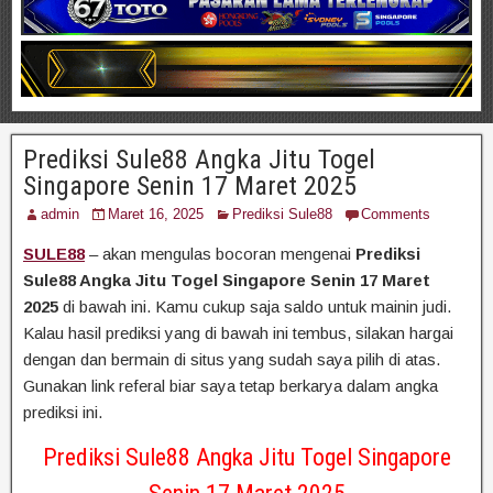
Prediksi Sule88 Angka Jitu Togel
Singapore Senin 17 Maret 2025
admin
Maret 16, 2025
Prediksi Sule88
Comments
SULE88
– akan mengulas bocoran mengenai
Prediksi
Sule88 Angka Jitu Togel Singapore Senin 17 Maret
2025
di bawah ini. Kamu cukup saja saldo untuk mainin judi.
Kalau hasil prediksi yang di bawah ini tembus, silakan hargai
dengan dan bermain di situs yang sudah saya pilih di atas.
Gunakan link referal biar saya tetap berkarya dalam angka
prediksi ini.
Prediksi Sule88 Angka Jitu Togel Singapore