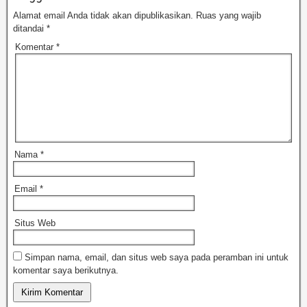
Alamat email Anda tidak akan dipublikasikan.
Ruas yang wajib
ditandai
*
Komentar
*
Nama
*
Email
*
Situs Web
Simpan nama, email, dan situs web saya pada peramban ini untuk
komentar saya berikutnya.