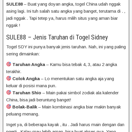
SULE88
–
Buat
yang
doyan
angka,
togel China
udah
nggak
asing
lagi.
Ini
tuh
salah
satu
angka
yang
banget,
terutama
di
.
,
jadi
nggak
.
Tapi
tetep
ya,
harus
milih
situs
yang
aman
biar
nggak
!
SULE88 – Jenis Taruhan di Togel
Sidney
Togel
SDY
ini punya banyak jenis taruhan. Nah, ini yang paling
sering dimainkan:
Taruhan Angka
– Kamu bisa tebak 4, 3, atau 2 angka
terakhir.
Colok Angka
– Lo menentukan satu angka aja yang
keluar di posisi mana pun.
Taruhan Shio
– Main pakai simbol zodiak ala kalender
China, bisa jadi beruntung banget!
Bolak-Balik
– Main kombinasi angka biar makin banyak
peluang menang.
Inget
ya,
di
beberapa
kayak
,
itu
.
Jadi
harus
main
dengan
dan
ngerti
.
Kalau
mau
lebih
aman,
bisa
buat
akses
nya.
Yang