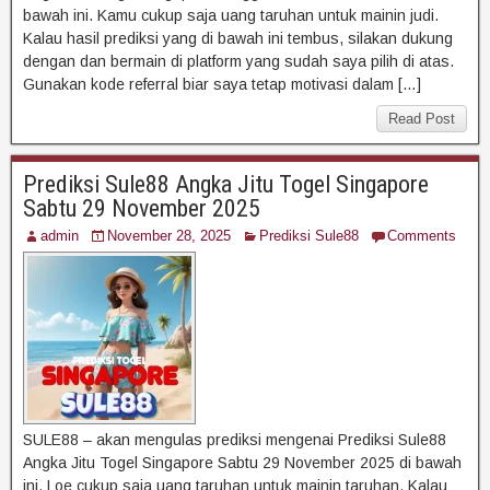
bawah ini. Kamu cukup saja uang taruhan untuk mainin judi.
Kalau hasil prediksi yang di bawah ini tembus, silakan dukung
dengan dan bermain di platform yang sudah saya pilih di atas.
Gunakan kode referral biar saya tetap motivasi dalam […]
Read Post
Prediksi Sule88 Angka Jitu Togel Singapore
Sabtu 29 November 2025
admin
November 28, 2025
Prediksi Sule88
Comments
SULE88 – akan mengulas prediksi mengenai Prediksi Sule88
Angka Jitu Togel Singapore Sabtu 29 November 2025 di bawah
ini. Loe cukup saja uang taruhan untuk mainin taruhan. Kalau