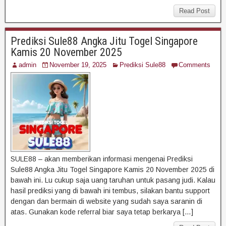
Read Post
Prediksi Sule88 Angka Jitu Togel Singapore
Kamis 20 November 2025
admin
November 19, 2025
Prediksi Sule88
Comments
SULE88 – akan memberikan informasi mengenai Prediksi
Sule88 Angka Jitu Togel Singapore Kamis 20 November 2025 di
bawah ini. Lu cukup saja uang taruhan untuk pasang judi. Kalau
hasil prediksi yang di bawah ini tembus, silakan bantu support
dengan dan bermain di website yang sudah saya saranin di
atas. Gunakan kode referral biar saya tetap berkarya […]