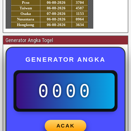
Generator Angka Togel
GENERATOR ANGKA
0000
ACAK