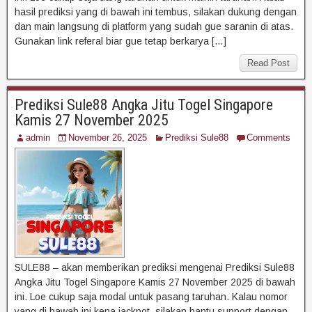
hasil prediksi yang di bawah ini tembus, silakan dukung dengan
dan main langsung di platform yang sudah gue saranin di atas.
Gunakan link referal biar gue tetap berkarya […]
Read Post
Prediksi Sule88 Angka Jitu Togel Singapore
Kamis 27 November 2025
admin
November 26, 2025
Prediksi Sule88
Comments
SULE88 – akan memberikan prediksi mengenai Prediksi Sule88
Angka Jitu Togel Singapore Kamis 27 November 2025 di bawah
ini. Loe cukup saja modal untuk pasang taruhan. Kalau nomor
yang di bawah ini kena jackpot, silakan bantu support dengan