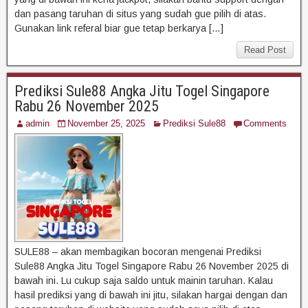
dan pasang taruhan di situs yang sudah gue pilih di atas.
Gunakan link referal biar gue tetap berkarya […]
Read Post
Prediksi Sule88 Angka Jitu Togel Singapore
Rabu 26 November 2025
admin
November 25, 2025
Prediksi Sule88
Comments
SULE88 – akan membagikan bocoran mengenai Prediksi
Sule88 Angka Jitu Togel Singapore Rabu 26 November 2025 di
bawah ini. Lu cukup saja saldo untuk mainin taruhan. Kalau
hasil prediksi yang di bawah ini jitu, silakan hargai dengan dan