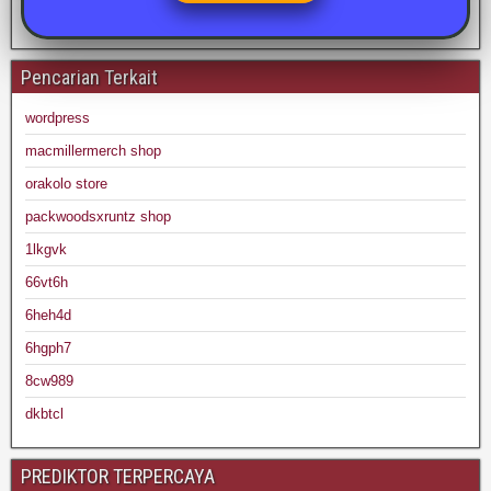
Pencarian Terkait
wordpress
macmillermerch shop
orakolo store
packwoodsxruntz shop
1lkgvk
66vt6h
6heh4d
6hgph7
8cw989
dkbtcl
PREDIKTOR TERPERCAYA