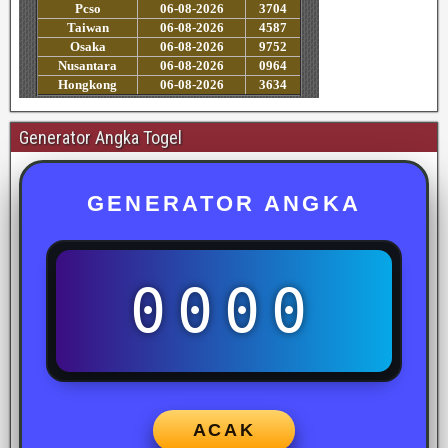
Generator Angka Togel
GENERATOR ANGKA
0000
ACAK