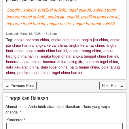
Google : sule88, prediksi sule88, togel sule88, sule88 togel,
bocoran togel sule88, angka jitu sule88, prediksi togel hari ini,
bocoran togel hari ini, angka mistis, angka keramat sule88.
Updated: Maret 16, 2025 — 7:16 pm
Tag:
angka bocoran china
,
angka gaib china
,
angka jitu china
,
angka
jitu china hari ini
,
angka keluar china
,
angka keramat china
,
angka
kuat china
,
angka main china hari ini
,
angka tarung china
,
angka
tarung china hari ini
,
angka togel china
,
angka tunggal china hari ini
,
bocoran angka china
,
bocoran china paling jitu
,
bocoran togel china
,
data keluaran china
,
data togel china
,
paito harian china
,
pola tarung
china
,
prediksi togel china
,
togel china hari ini
← Previous Post
Next Post →
Tinggalkan Balasan
Alamat email Anda tidak akan dipublikasikan.
Ruas yang wajib
ditandai
*
Komentar
*