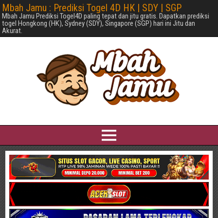
Mbah Jamu : Prediksi Togel 4D HK | SDY | SGP
Mbah Jamu Prediksi Togel4D paling tepat dan jitu gratis. Dapatkan prediksi
togel Hongkong (HK), Sydney (SDY), Singapore (SGP) hari ini Jitu dan
Akurat.