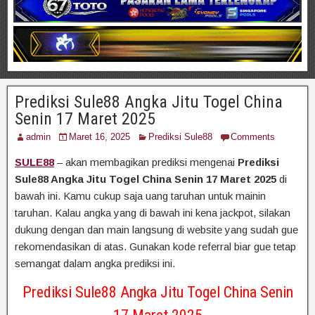
Prediksi Sule88 Angka Jitu Togel China
Senin 17 Maret 2025
admin
Maret 16, 2025
Prediksi Sule88
Comments
SULE88
– akan membagikan prediksi mengenai
Prediksi
Sule88 Angka Jitu Togel China Senin 17 Maret 2025
di
bawah ini. Kamu cukup saja uang taruhan untuk mainin
taruhan. Kalau angka yang di bawah ini kena jackpot, silakan
dukung dengan dan main langsung di website yang sudah gue
rekomendasikan di atas. Gunakan kode referral biar gue tetap
semangat dalam angka prediksi ini.
Prediksi Sule88 Angka Jitu Togel China Senin