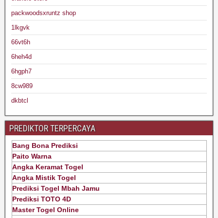
packwoodsxruntz shop
1lkgvk
66vt6h
6heh4d
6hgph7
8cw989
dkbtcl
PREDIKTOR TERPERCAYA
Bang Bona Prediksi
Paito Warna
Angka Keramat Togel
Angka Mistik Togel
Prediksi Togel Mbah Jamu
Prediksi TOTO 4D
Master Togel Online