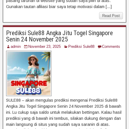
pasang taruhan di website yang sudah saya pilih di atas.
Gunakan tautan afiliasi biar saya tetap motivasi dalam […]
Read Post
Prediksi Sule88 Angka Jitu Togel Singapore
Senin 24 November 2025
admin
November 23, 2025
Prediksi Sule88
Comments
SULE88 – akan mengulas prediksi mengenai Prediksi Sule88
Angka Jitu Togel Singapore Senin 24 November 2025 di bawah
ini. Lu cukup saja saldo untuk melakukan bettingan. Kalau hasil
prediksi yang di bawah ini tembus, silakan dukung dengan dan
main langsung di situs yang sudah saya saranin di atas.