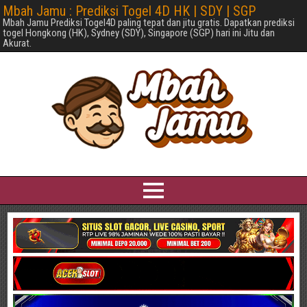
Mbah Jamu : Prediksi Togel 4D HK | SDY | SGP
Mbah Jamu Prediksi Togel4D paling tepat dan jitu gratis. Dapatkan prediksi
togel Hongkong (HK), Sydney (SDY), Singapore (SGP) hari ini Jitu dan
Akurat.