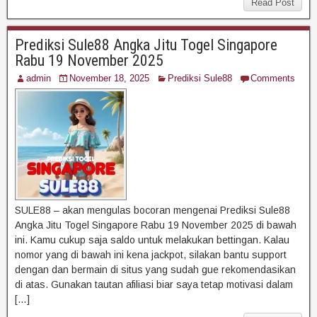
Read Post
Prediksi Sule88 Angka Jitu Togel Singapore
Rabu 19 November 2025
admin
November 18, 2025
Prediksi Sule88
Comments
SULE88 – akan mengulas bocoran mengenai Prediksi Sule88
Angka Jitu Togel Singapore Rabu 19 November 2025 di bawah
ini. Kamu cukup saja saldo untuk melakukan bettingan. Kalau
nomor yang di bawah ini kena jackpot, silakan bantu support
dengan dan bermain di situs yang sudah gue rekomendasikan
di atas. Gunakan tautan afiliasi biar saya tetap motivasi dalam
[…]