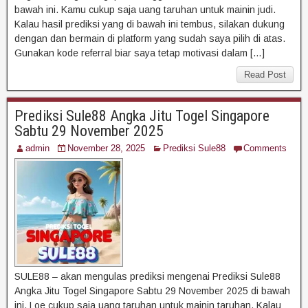
bawah ini. Kamu cukup saja uang taruhan untuk mainin judi.
Kalau hasil prediksi yang di bawah ini tembus, silakan dukung
dengan dan bermain di platform yang sudah saya pilih di atas.
Gunakan kode referral biar saya tetap motivasi dalam […]
Read Post
Prediksi Sule88 Angka Jitu Togel Singapore
Sabtu 29 November 2025
admin
November 28, 2025
Prediksi Sule88
Comments
SULE88 – akan mengulas prediksi mengenai Prediksi Sule88
Angka Jitu Togel Singapore Sabtu 29 November 2025 di bawah
ini. Loe cukup saja uang taruhan untuk mainin taruhan. Kalau