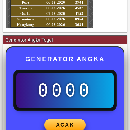
Generator Angka Togel
GENERATOR ANGKA
0000
ACAK