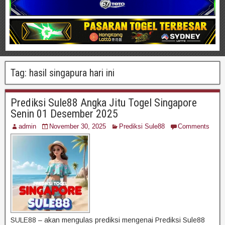
Tag:
hasil singapura hari ini
Prediksi Sule88 Angka Jitu Togel Singapore
Senin 01 Desember 2025
admin
November 30, 2025
Prediksi Sule88
Comments
SULE88 – akan mengulas prediksi mengenai Prediksi Sule88