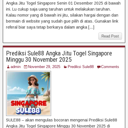
Angka Jitu Togel Singapore Senin 01 Desember 2025 di bawah
ini. Lu cukup saja uang taruhan untuk melakukan taruhan.
Kalau nomor yang di bawah ini jitu, silakan hargai dengan dan
bermain di website yang sudah gue pilih di atas. Gunakan link
referal biar saya tetap berkarya dalam angka […]
Read Post
Prediksi Sule88 Angka Jitu Togel Singapore
Minggu 30 November 2025
admin
November 29, 2025
Prediksi Sule88
Comments
SULE88 – akan mengulas bocoran mengenai Prediksi Sule88
Angka Jitu Togel Singapore Minggu 30 November 2025 di