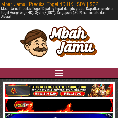
Mbah Jamu : Prediksi Togel 4D HK | SDY | SGP
Mbah Jamu Prediksi Togel4D paling tepat dan jitu gratis. Dapatkan prediksi
togel Hongkong (HK), Sydney (SDY), Singapore (SGP) hari ini Jitu dan
Akurat.