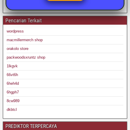
Pencarian Terkait
wordpress
macmillermerch shop
orakolo store
packwoodsxruntz shop
1lkgvk
66vt6h
6heh4d
6hgph7
8cw989
dkbtcl
PREDIKTOR TERPERCAYA