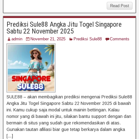
Read Post
Prediksi Sule88 Angka Jitu Togel Singapore
Sabtu 22 November 2025
admin
November 21, 2025
Prediksi Sule88
Comments
SULE88 – akan membagikan prediksi mengenai Prediksi Sule88
Angka Jitu Togel Singapore Sabtu 22 November 2025 di bawah
ini. Kamu cukup saja modal untuk mainin bettingan. Kalau
nomor yang di bawah ini jitu, silakan bantu support dengan dan
bermain di situs yang sudah gue rekomendasikan di atas.
Gunakan tautan afiliasi biar gue tetap berkarya dalam angka
[…]