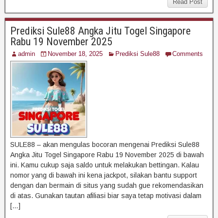
Read Post
Prediksi Sule88 Angka Jitu Togel Singapore
Rabu 19 November 2025
admin
November 18, 2025
Prediksi Sule88
Comments
SULE88 – akan mengulas bocoran mengenai Prediksi Sule88
Angka Jitu Togel Singapore Rabu 19 November 2025 di bawah
ini. Kamu cukup saja saldo untuk melakukan bettingan. Kalau
nomor yang di bawah ini kena jackpot, silakan bantu support
dengan dan bermain di situs yang sudah gue rekomendasikan
di atas. Gunakan tautan afiliasi biar saya tetap motivasi dalam
[…]