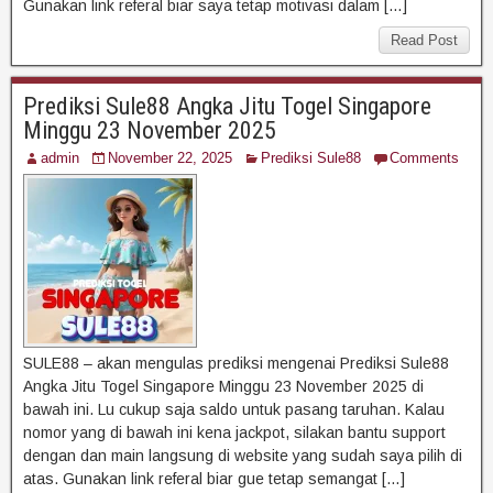
Gunakan link referal biar saya tetap motivasi dalam […]
Read Post
Prediksi Sule88 Angka Jitu Togel Singapore
Minggu 23 November 2025
admin
November 22, 2025
Prediksi Sule88
Comments
SULE88 – akan mengulas prediksi mengenai Prediksi Sule88
Angka Jitu Togel Singapore Minggu 23 November 2025 di
bawah ini. Lu cukup saja saldo untuk pasang taruhan. Kalau
nomor yang di bawah ini kena jackpot, silakan bantu support
dengan dan main langsung di website yang sudah saya pilih di
atas. Gunakan link referal biar gue tetap semangat […]