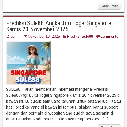
Read Post
Prediksi Sule88 Angka Jitu Togel Singapore
Kamis 20 November 2025
admin
November 19, 2025
Prediksi Sule88
Comments
SULE88 – akan memberikan informasi mengenai Prediksi
Sule88 Angka Jitu Togel Singapore Kamis 20 November 2025 di
bawah ini. Lu cukup saja uang taruhan untuk pasang judi. Kalau
hasil prediksi yang di bawah ini tembus, silakan bantu support
dengan dan bermain di website yang sudah saya saranin di
atas. Gunakan kode referral biar saya tetap berkarya […]