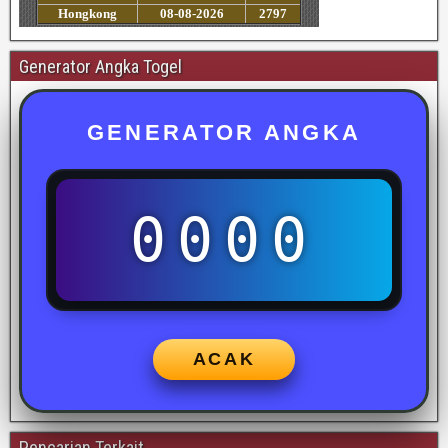
Generator Angka Togel
GENERATOR ANGKA
0000
ACAK
Pencarian Terkait