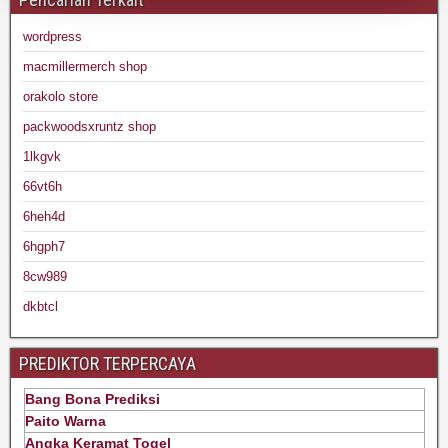
wordpress
macmillermerch shop
orakolo store
packwoodsxruntz shop
1lkgvk
66vt6h
6heh4d
6hgph7
8cw989
dkbtcl
PREDIKTOR TERPERCAYA
Bang Bona Prediksi
Paito Warna
Angka Keramat Togel