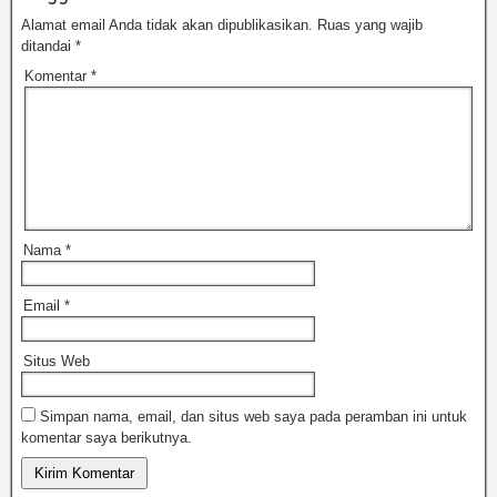
Alamat email Anda tidak akan dipublikasikan.
Ruas yang wajib
ditandai
*
Komentar
*
Nama
*
Email
*
Situs Web
Simpan nama, email, dan situs web saya pada peramban ini untuk
komentar saya berikutnya.