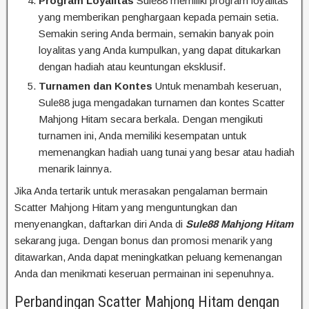
Program Loyalitas
Sule88 memiliki program loyalitas
yang memberikan penghargaan kepada pemain setia.
Semakin sering Anda bermain, semakin banyak poin
loyalitas yang Anda kumpulkan, yang dapat ditukarkan
dengan hadiah atau keuntungan eksklusif.
Turnamen dan Kontes
Untuk menambah keseruan,
Sule88 juga mengadakan turnamen dan kontes Scatter
Mahjong Hitam secara berkala. Dengan mengikuti
turnamen ini, Anda memiliki kesempatan untuk
memenangkan hadiah uang tunai yang besar atau hadiah
menarik lainnya.
Jika Anda tertarik untuk merasakan pengalaman bermain
Scatter Mahjong Hitam yang menguntungkan dan
menyenangkan, daftarkan diri Anda di
Sule88 Mahjong Hitam
sekarang juga. Dengan bonus dan promosi menarik yang
ditawarkan, Anda dapat meningkatkan peluang kemenangan
Anda dan menikmati keseruan permainan ini sepenuhnya.
Perbandingan Scatter Mahjong Hitam dengan