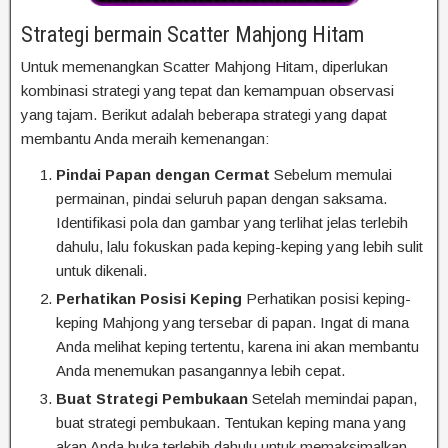
Strategi bermain Scatter Mahjong Hitam
Untuk memenangkan Scatter Mahjong Hitam, diperlukan
kombinasi strategi yang tepat dan kemampuan observasi
yang tajam. Berikut adalah beberapa strategi yang dapat
membantu Anda meraih kemenangan:
Pindai Papan dengan Cermat
Sebelum memulai
permainan, pindai seluruh papan dengan saksama.
Identifikasi pola dan gambar yang terlihat jelas terlebih
dahulu, lalu fokuskan pada keping-keping yang lebih sulit
untuk dikenali.
Perhatikan Posisi Keping
Perhatikan posisi keping-
keping Mahjong yang tersebar di papan. Ingat di mana
Anda melihat keping tertentu, karena ini akan membantu
Anda menemukan pasangannya lebih cepat.
Buat Strategi Pembukaan
Setelah memindai papan,
buat strategi pembukaan. Tentukan keping mana yang
akan Anda buka terlebih dahulu untuk memaksimalkan