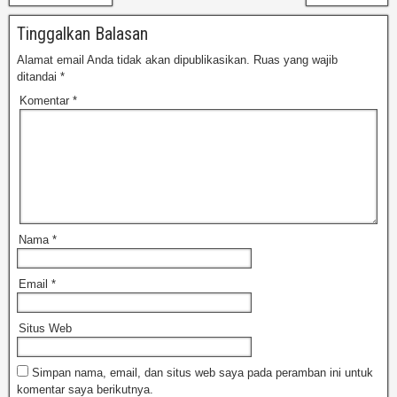
Tinggalkan Balasan
Alamat email Anda tidak akan dipublikasikan.
Ruas yang wajib
ditandai
*
Komentar
*
Nama
*
Email
*
Situs Web
Simpan nama, email, dan situs web saya pada peramban ini untuk
komentar saya berikutnya.