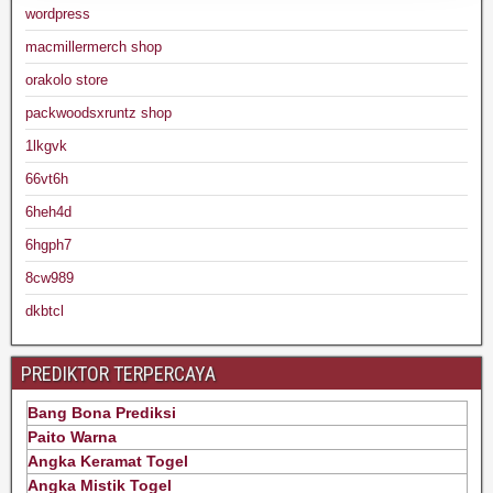
wordpress
macmillermerch shop
orakolo store
packwoodsxruntz shop
1lkgvk
66vt6h
6heh4d
6hgph7
8cw989
dkbtcl
PREDIKTOR TERPERCAYA
Bang Bona Prediksi
Paito Warna
Angka Keramat Togel
Angka Mistik Togel