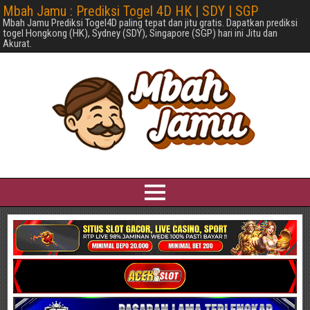
Mbah Jamu : Prediksi Togel 4D HK | SDY | SGP
Mbah Jamu Prediksi Togel4D paling tepat dan jitu gratis. Dapatkan prediksi
togel Hongkong (HK), Sydney (SDY), Singapore (SGP) hari ini Jitu dan
Akurat.