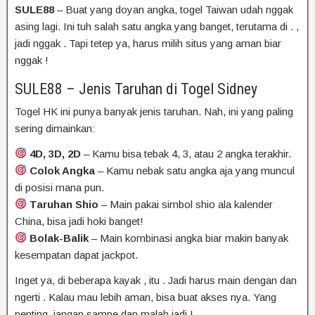
SULE88
–
Buat
yang
doyan
angka,
togel Taiwan
udah
nggak
asing
lagi.
Ini
tuh
salah
satu
angka
yang
banget,
terutama
di
.
,
jadi
nggak
.
Tapi
tetep
ya,
harus
milih
situs
yang
aman
biar
nggak
!
SULE88 – Jenis Taruhan di Togel
Sidney
Togel
HK
ini punya banyak jenis taruhan. Nah, ini yang paling
sering dimainkan:
4D, 3D, 2D
– Kamu bisa tebak 4, 3, atau 2 angka terakhir.
Colok Angka
– Kamu nebak satu angka aja yang muncul
di posisi mana pun.
Taruhan Shio
– Main pakai simbol shio ala kalender
China, bisa jadi hoki banget!
Bolak-Balik
– Main kombinasi angka biar makin banyak
kesempatan dapat jackpot.
Inget
ya,
di
beberapa
kayak
,
itu
.
Jadi
harus
main
dengan
dan
ngerti
.
Kalau
mau
lebih
aman,
bisa
buat
akses
nya.
Yang
penting,
jangan
sampe
dan
malah
jadi
!