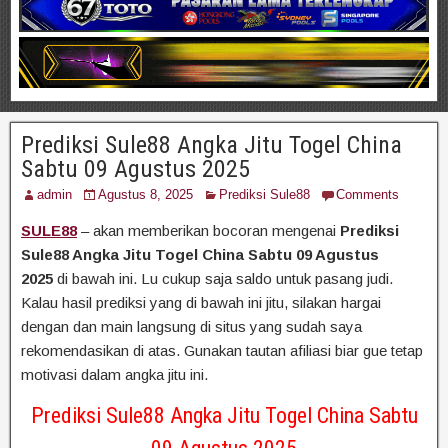
Prediksi Sule88 Angka Jitu Togel China
Sabtu 09 Agustus 2025
admin
Agustus 8, 2025
Prediksi Sule88
Comments
SULE88
– akan memberikan bocoran mengenai
Prediksi
Sule88 Angka Jitu Togel China Sabtu 09 Agustus
2025
di bawah ini. Lu cukup saja saldo untuk pasang judi.
Kalau hasil prediksi yang di bawah ini jitu, silakan hargai
dengan dan main langsung di situs yang sudah saya
rekomendasikan di atas. Gunakan tautan afiliasi biar gue tetap
motivasi dalam angka jitu ini.
Prediksi Sule88 Angka Jitu Togel China Sabtu