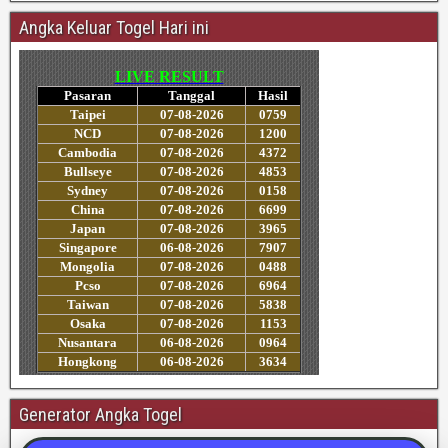
Angka Keluar Togel Hari ini
Generator Angka Togel