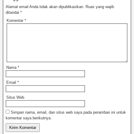
Alamat email Anda tidak akan dipublikasikan.
Ruas yang wajib
ditandai
*
Komentar
*
Nama
*
Email
*
Situs Web
Simpan nama, email, dan situs web saya pada peramban ini untuk
komentar saya berikutnya.