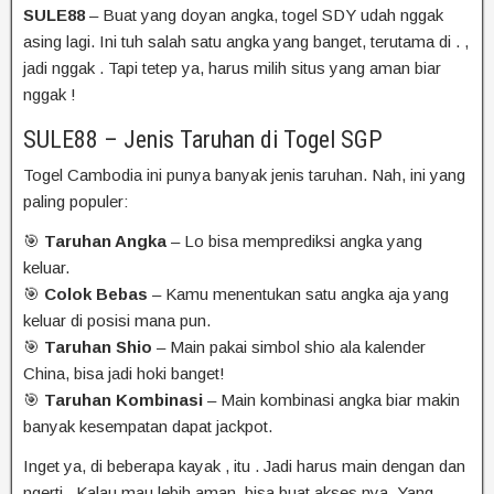
SULE88
–
Buat
yang
doyan
angka,
togel SDY
udah
nggak
asing
lagi.
Ini
tuh
salah
satu
angka
yang
banget,
terutama
di
.
,
jadi
nggak
.
Tapi
tetep
ya,
harus
milih
situs
yang
aman
biar
nggak
!
SULE88 – Jenis Taruhan di Togel
SGP
Togel
Cambodia
ini punya banyak jenis taruhan. Nah, ini yang
paling populer:
🎯
Taruhan Angka
– Lo bisa memprediksi angka yang
keluar.
🎯
Colok Bebas
– Kamu menentukan satu angka aja yang
keluar di posisi mana pun.
🎯
Taruhan Shio
– Main pakai simbol shio ala kalender
China, bisa jadi hoki banget!
🎯
Taruhan Kombinasi
– Main kombinasi angka biar makin
banyak kesempatan dapat jackpot.
Inget
ya,
di
beberapa
kayak
,
itu
.
Jadi
harus
main
dengan
dan
ngerti
.
Kalau
mau
lebih
aman,
bisa
buat
akses
nya.
Yang