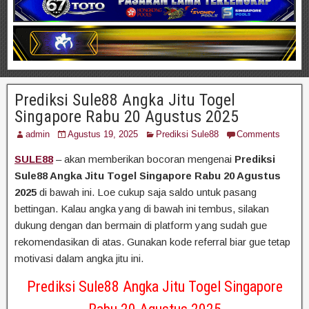
Prediksi Sule88 Angka Jitu Togel
Singapore Rabu 20 Agustus 2025
admin
Agustus 19, 2025
Prediksi Sule88
Comments
SULE88
– akan memberikan bocoran mengenai
Prediksi
Sule88 Angka Jitu Togel Singapore Rabu 20 Agustus
2025
di bawah ini. Loe cukup saja saldo untuk pasang
bettingan. Kalau angka yang di bawah ini tembus, silakan
dukung dengan dan bermain di platform yang sudah gue
rekomendasikan di atas. Gunakan kode referral biar gue tetap
motivasi dalam angka jitu ini.
Prediksi Sule88 Angka Jitu Togel Singapore