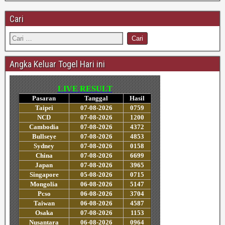
Cari
Angka Keluar Togel Hari ini