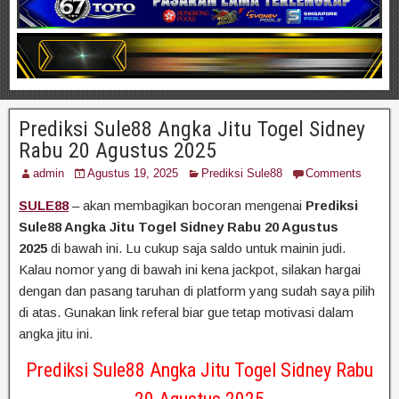
Prediksi Sule88 Angka Jitu Togel Sidney
Rabu 20 Agustus 2025
admin
Agustus 19, 2025
Prediksi Sule88
Comments
SULE88
– akan membagikan bocoran mengenai
Prediksi
Sule88 Angka Jitu Togel Sidney Rabu 20 Agustus
2025
di bawah ini. Lu cukup saja saldo untuk mainin judi.
Kalau nomor yang di bawah ini kena jackpot, silakan hargai
dengan dan pasang taruhan di platform yang sudah saya pilih
di atas. Gunakan link referal biar gue tetap motivasi dalam
angka jitu ini.
Prediksi Sule88 Angka Jitu Togel Sidney Rabu