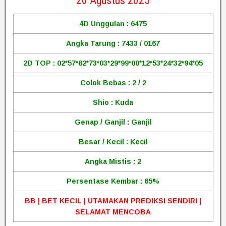
20 Agustus 2025
4D Unggulan : 6475
Angka Tarung : 7433 / 0167
2D TOP : 02*57*82*73*03*29*99*00*12*53*24*32*94*05
Colok Bebas : 2 / 2
Shio : Kuda
Genap / Ganjil : Ganjil
Besar / Kecil : Kecil
Angka Mistis : 2
Persentase Kembar : 65%
BB | BET KECIL | UTAMAKAN PREDIKSI SENDIRI |
SELAMAT MENCOBA