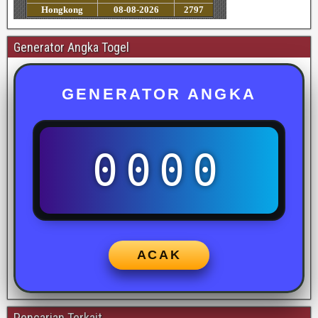
Generator Angka Togel
GENERATOR ANGKA
0000
ACAK
Pencarian Terkait