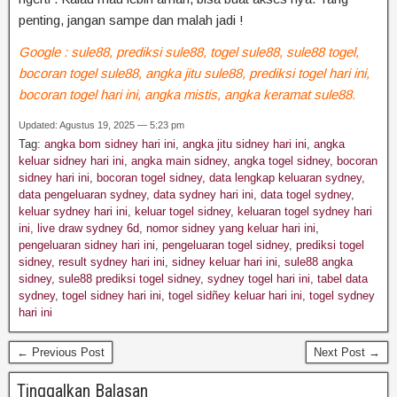
penting,
jangan
sampe
dan
malah
jadi
!
Google : sule88, prediksi sule88, togel sule88, sule88 togel,
bocoran togel sule88, angka jitu sule88, prediksi togel hari ini,
bocoran togel hari ini, angka mistis, angka keramat sule88.
Updated: Agustus 19, 2025 — 5:23 pm
Tag:
angka bom sidney hari ini
,
angka jitu sidney hari ini
,
angka
keluar sidney hari ini
,
angka main sidney
,
angka togel sidney
,
bocoran
sidney hari ini
,
bocoran togel sidney
,
data lengkap keluaran sydney
,
data pengeluaran sydney
,
data sydney hari ini
,
data togel sydney
,
keluar sydney hari ini
,
keluar togel sidney
,
keluaran togel sydney hari
ini
,
live draw sydney 6d
,
nomor sidney yang keluar hari ini
,
pengeluaran sidney hari ini
,
pengeluaran togel sidney
,
prediksi togel
sidney
,
result sydney hari ini
,
sidney keluar hari ini
,
sule88 angka
sidney
,
sule88 prediksi togel sidney
,
sydney togel hari ini
,
tabel data
sydney
,
togel sidney hari ini
,
togel sidñey keluar hari ini
,
togel sydney
hari ini
← Previous Post
Next Post →
Tinggalkan Balasan