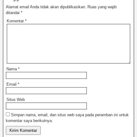
Alamat email Anda tidak akan dipublikasikan.
Ruas yang wajib
ditandai
*
Komentar
*
Nama
*
Email
*
Situs Web
Simpan nama, email, dan situs web saya pada peramban ini untuk
komentar saya berikutnya.