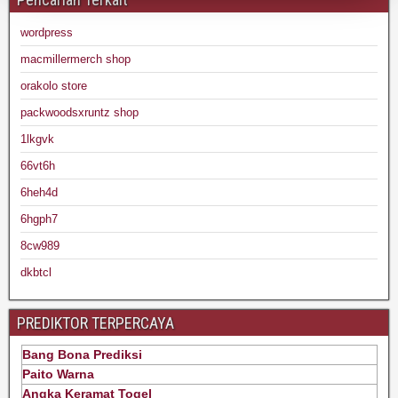
wordpress
macmillermerch shop
orakolo store
packwoodsxruntz shop
1lkgvk
66vt6h
6heh4d
6hgph7
8cw989
dkbtcl
PREDIKTOR TERPERCAYA
Bang Bona Prediksi
Paito Warna
Angka Keramat Togel