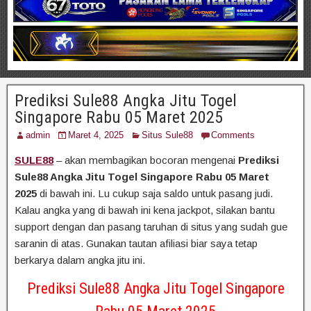
Prediksi Sule88 Angka Jitu Togel
Singapore Rabu 05 Maret 2025
admin
Maret 4, 2025
Situs Sule88
Comments
SULE88
– akan membagikan bocoran mengenai
Prediksi
Sule88 Angka Jitu Togel Singapore Rabu 05 Maret
2025
di bawah ini. Lu cukup saja saldo untuk pasang judi.
Kalau angka yang di bawah ini kena jackpot, silakan bantu
support dengan dan pasang taruhan di situs yang sudah gue
saranin di atas. Gunakan tautan afiliasi biar saya tetap
berkarya dalam angka jitu ini.
Prediksi Sule88 Angka Jitu Togel Singapore