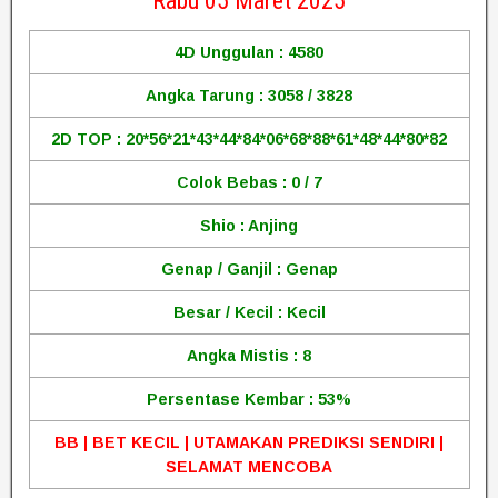
Rabu 05 Maret 2025
4D Unggulan : 4580
Angka Tarung : 3058 / 3828
2D TOP : 20*56*21*43*44*84*06*68*88*61*48*44*80*82
Colok Bebas : 0 / 7
Shio : Anjing
Genap / Ganjil : Genap
Besar / Kecil : Kecil
Angka Mistis : 8
Persentase Kembar : 53%
BB | BET KECIL | UTAMAKAN PREDIKSI SENDIRI |
SELAMAT MENCOBA