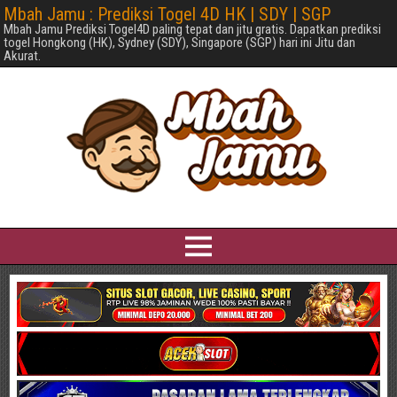
Mbah Jamu : Prediksi Togel 4D HK | SDY | SGP
Mbah Jamu Prediksi Togel4D paling tepat dan jitu gratis. Dapatkan prediksi
togel Hongkong (HK), Sydney (SDY), Singapore (SGP) hari ini Jitu dan
Akurat.