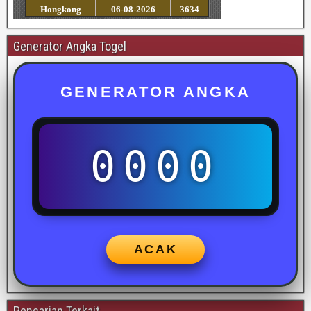
Generator Angka Togel
GENERATOR ANGKA
0000
ACAK
Pencarian Terkait