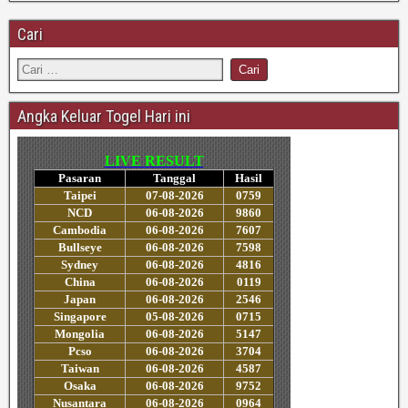
Cari
Angka Keluar Togel Hari ini