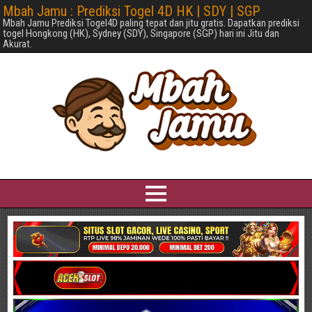
Mbah Jamu : Prediksi Togel 4D HK | SDY | SGP
Mbah Jamu Prediksi Togel4D paling tepat dan jitu gratis. Dapatkan prediksi
togel Hongkong (HK), Sydney (SDY), Singapore (SGP) hari ini Jitu dan
Akurat.