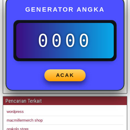
GENERATOR ANGKA
0000
ACAK
Pencarian Terkait
wordpress
macmillermerch shop
orakolo store