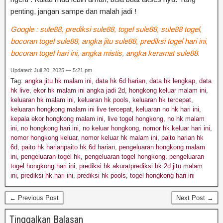
penting,
jangan
sampe
dan
malah
jadi
!
Google : sule88, prediksi sule88, togel sule88, sule88 togel,
bocoran togel sule88, angka jitu sule88, prediksi togel hari ini,
bocoran togel hari ini, angka mistis, angka keramat sule88.
Updated: Juli 20, 2025 — 5:21 pm
Tag:
angka jitu hk malam ini
,
data hk 6d harian
,
data hk lengkap
,
data
hk live
,
ekor hk malam ini angka jadi 2d
,
hongkong keluar malam ini
,
keluaran hk malam ini
,
keluaran hk pools
,
keluaran hk tercepat
,
keluaran hongkong malam ini live tercepat
,
keluaran no hk hari ini
,
kepala ekor hongkong malam ini
,
live togel hongkong
,
no hk malam
ini
,
no hongkong hari ini
,
no keluar hongkong
,
nomor hk keluar hari ini
,
nomor hongkong keluar
,
nomor keluar hk malam ini
,
paito harian hk
6d
,
paito hk harianpaito hk 6d harian
,
pengeluaran hongkong malam
ini
,
pengeluaran togel hk
,
pengeluaran togel hongkong
,
pengeluaran
togel hongkong hari ini
,
prediksi hk akuratprediksi hk 2d jitu malam
ini
,
prediksi hk hari ini
,
prediksi hk pools
,
togel hongkonģ hari ini
← Previous Post
Next Post →
Tinggalkan Balasan