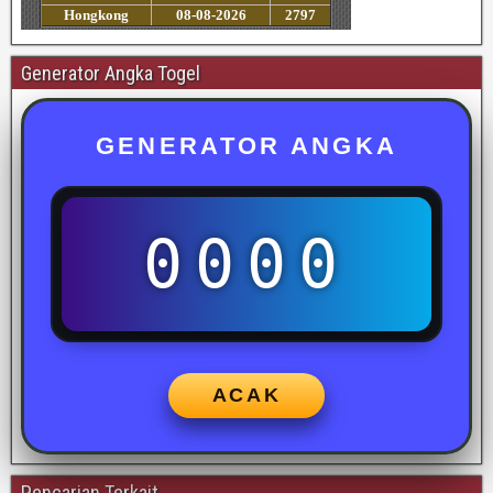
Generator Angka Togel
GENERATOR ANGKA
0000
ACAK
Pencarian Terkait