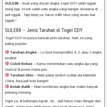
SULE88
–
Buat
yang
doyan
angka,
togel SDY
udah
nggak
asing
lagi.
Ini
tuh
salah
satu
angka
yang
banget,
terutama
di
.
,
jadi
nggak
.
Tapi
tetep
ya,
harus
milih
situs
yang
aman
biar
nggak
!
SULE88 – Jenis Taruhan di Togel
SDY
Togel
SGP
ini punya banyak jenis taruhan. Nah, ini yang
paling populer:
Taruhan Angka
– Lo bisa memprediksi 4, 3, atau 2 angka
terakhir.
Colok Bebas
– Kamu menentukan satu angka aja yang
muncul di posisi mana pun.
Taruhan Shio
– Main pakai simbol zodiak ala kalender
China, bisa jadi hoki banget!
Bolak-Balik
– Main kombinasi angka biar makin banyak
peluang menang.
Inget
ya,
di
beberapa
kayak
,
itu
.
Jadi
harus
main
dengan
dan
ngerti
.
Kalau
mau
lebih
aman,
bisa
buat
akses
nya.
Yang