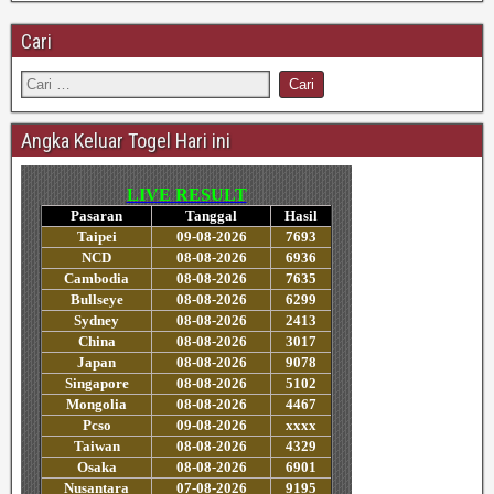
Cari
Angka Keluar Togel Hari ini