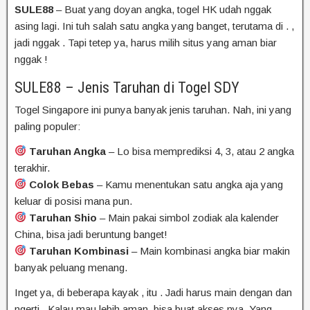
SULE88
–
Buat
yang
doyan
angka,
togel HK
udah
nggak
asing
lagi.
Ini
tuh
salah
satu
angka
yang
banget,
terutama
di
.
,
jadi
nggak
.
Tapi
tetep
ya,
harus
milih
situs
yang
aman
biar
nggak
!
SULE88 – Jenis Taruhan di Togel
SDY
Togel
Singapore
ini punya banyak jenis taruhan. Nah, ini yang
paling populer:
Taruhan Angka
– Lo bisa memprediksi 4, 3, atau 2 angka
terakhir.
Colok Bebas
– Kamu menentukan satu angka aja yang
keluar di posisi mana pun.
Taruhan Shio
– Main pakai simbol zodiak ala kalender
China, bisa jadi beruntung banget!
Taruhan Kombinasi
– Main kombinasi angka biar makin
banyak peluang menang.
Inget
ya,
di
beberapa
kayak
,
itu
.
Jadi
harus
main
dengan
dan
ngerti
.
Kalau
mau
lebih
aman,
bisa
buat
akses
nya.
Yang