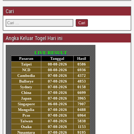
Cari
Angka Keluar Togel Hari ini