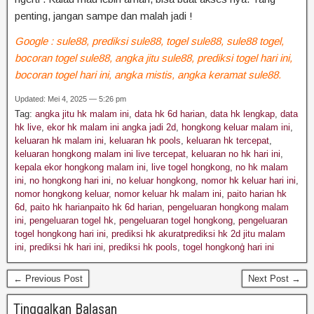
penting,
jangan
sampe
dan
malah
jadi
!
Google : sule88, prediksi sule88, togel sule88, sule88 togel,
bocoran togel sule88, angka jitu sule88, prediksi togel hari ini,
bocoran togel hari ini, angka mistis, angka keramat sule88.
Updated: Mei 4, 2025 — 5:26 pm
Tag:
angka jitu hk malam ini
,
data hk 6d harian
,
data hk lengkap
,
data
hk live
,
ekor hk malam ini angka jadi 2d
,
hongkong keluar malam ini
,
keluaran hk malam ini
,
keluaran hk pools
,
keluaran hk tercepat
,
keluaran hongkong malam ini live tercepat
,
keluaran no hk hari ini
,
kepala ekor hongkong malam ini
,
live togel hongkong
,
no hk malam
ini
,
no hongkong hari ini
,
no keluar hongkong
,
nomor hk keluar hari ini
,
nomor hongkong keluar
,
nomor keluar hk malam ini
,
paito harian hk
6d
,
paito hk harianpaito hk 6d harian
,
pengeluaran hongkong malam
ini
,
pengeluaran togel hk
,
pengeluaran togel hongkong
,
pengeluaran
togel hongkong hari ini
,
prediksi hk akuratprediksi hk 2d jitu malam
ini
,
prediksi hk hari ini
,
prediksi hk pools
,
togel hongkonģ hari ini
← Previous Post
Next Post →
Tinggalkan Balasan