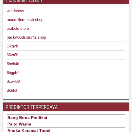
wordpress
macmillermerch shop
orakolo store
packwoodsxruntz shop
1lkgvk
66vt6h
6heh4d
6hgph7
8cw989
dkbtcl
PREDIKTOR TERPERCAYA
Bang Bona Prediksi
Paito Warna
Angka Keramat Togel