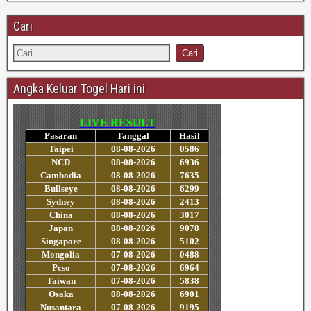
Cari
Angka Keluar Togel Hari ini