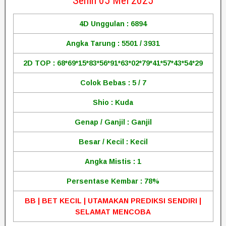
Senin 05 Mei 2025
4D Unggulan : 6894
Angka Tarung : 5501 / 3931
2D TOP : 68*69*15*83*56*91*63*02*79*41*57*43*54*29
Colok Bebas : 5 / 7
Shio : Kuda
Genap / Ganjil : Ganjil
Besar / Kecil : Kecil
Angka Mistis : 1
Persentase Kembar : 78%
BB | BET KECIL | UTAMAKAN PREDIKSI SENDIRI |
SELAMAT MENCOBA