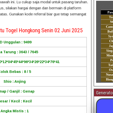
bawah ini. Lu cukup saja modal untuk pasang taruhan.
s, silakan hargai dengan dan bermain di platform
tas. Gunakan kode referral biar gue tetap semangat
itu Togel Hongkong Senin 02 Juni 2025
D Unggulan : 9499
a Tarung : 3643 / 7645
0*12*04*45*44*96*34*26*22*34*76*41
olok Bebas : 8 / 5
Shio : Anjing
ap / Ganjil : Genap
Generato
esar / Kecil : Kecil
Angka Mistis : 1