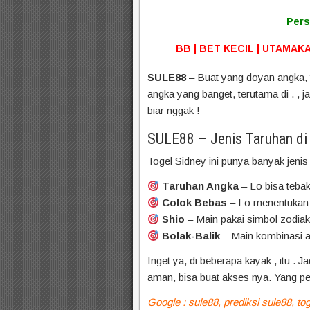
Pers
BB | BET KECIL | UTAMAK
SULE88
–
Buat
yang
doyan
angka,
angka
yang
banget,
terutama
di
.
,
ja
biar
nggak
!
SULE88 – Jenis Taruhan di
Togel
Sidney
ini punya banyak jenis 
Taruhan Angka
– Lo bisa tebak 
Colok Bebas
– Lo menentukan s
Shio
– Main pakai simbol zodiak 
Bolak-Balik
– Main kombinasi a
Inget
ya,
di
beberapa
kayak
,
itu
.
Ja
aman,
bisa
buat
akses
nya.
Yang
pe
Google : sule88, prediksi sule88, to