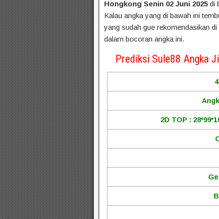
Hongkong Senin 02 Juni 2025
di 
Kalau angka yang di bawah ini tembu
yang sudah gue rekomendasikan di a
dalam bocoran angka ini.
Prediksi Sule88 Angka J
4
Angk
2D TOP : 28*99*1
C
Gen
B