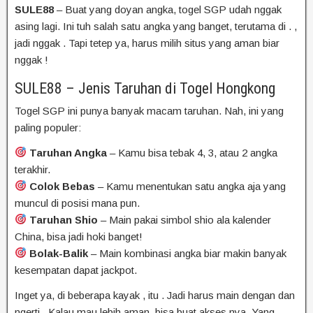
SULE88
–
Buat
yang
doyan
angka,
togel SGP
udah
nggak
asing
lagi.
Ini
tuh
salah
satu
angka
yang
banget,
terutama
di
.
,
jadi
nggak
.
Tapi
tetep
ya,
harus
milih
situs
yang
aman
biar
nggak
!
SULE88 – Jenis Taruhan di Togel
Hongkong
Togel
SGP
ini punya banyak macam taruhan. Nah, ini yang
paling populer:
Taruhan Angka
– Kamu bisa tebak 4, 3, atau 2 angka
terakhir.
Colok Bebas
– Kamu menentukan satu angka aja yang
muncul di posisi mana pun.
Taruhan Shio
– Main pakai simbol shio ala kalender
China, bisa jadi hoki banget!
Bolak-Balik
– Main kombinasi angka biar makin banyak
kesempatan dapat jackpot.
Inget
ya,
di
beberapa
kayak
,
itu
.
Jadi
harus
main
dengan
dan
ngerti
.
Kalau
mau
lebih
aman,
bisa
buat
akses
nya.
Yang