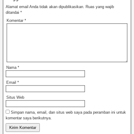
Alamat email Anda tidak akan dipublikasikan.
Ruas yang wajib
ditandai
*
Komentar
*
Nama
*
Email
*
Situs Web
Simpan nama, email, dan situs web saya pada peramban ini untuk
komentar saya berikutnya.