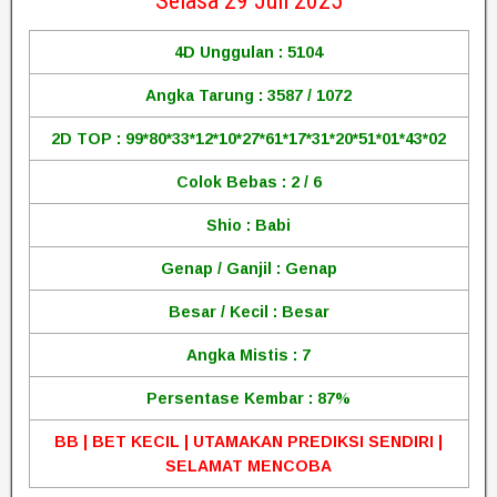
Selasa 29 Juli 2025
4D Unggulan : 5104
Angka Tarung : 3587 / 1072
2D TOP : 99*80*33*12*10*27*61*17*31*20*51*01*43*02
Colok Bebas : 2 / 6
Shio : Babi
Genap / Ganjil : Genap
Besar / Kecil : Besar
Angka Mistis : 7
Persentase Kembar : 87%
BB | BET KECIL | UTAMAKAN PREDIKSI SENDIRI |
SELAMAT MENCOBA