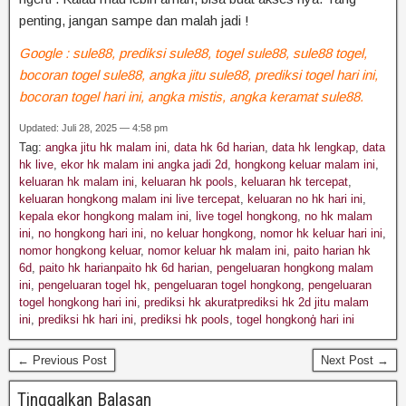
penting,
jangan
sampe
dan
malah
jadi
!
Google : sule88, prediksi sule88, togel sule88, sule88 togel,
bocoran togel sule88, angka jitu sule88, prediksi togel hari ini,
bocoran togel hari ini, angka mistis, angka keramat sule88.
Updated: Juli 28, 2025 — 4:58 pm
Tag:
angka jitu hk malam ini
,
data hk 6d harian
,
data hk lengkap
,
data
hk live
,
ekor hk malam ini angka jadi 2d
,
hongkong keluar malam ini
,
keluaran hk malam ini
,
keluaran hk pools
,
keluaran hk tercepat
,
keluaran hongkong malam ini live tercepat
,
keluaran no hk hari ini
,
kepala ekor hongkong malam ini
,
live togel hongkong
,
no hk malam
ini
,
no hongkong hari ini
,
no keluar hongkong
,
nomor hk keluar hari ini
,
nomor hongkong keluar
,
nomor keluar hk malam ini
,
paito harian hk
6d
,
paito hk harianpaito hk 6d harian
,
pengeluaran hongkong malam
ini
,
pengeluaran togel hk
,
pengeluaran togel hongkong
,
pengeluaran
togel hongkong hari ini
,
prediksi hk akuratprediksi hk 2d jitu malam
ini
,
prediksi hk hari ini
,
prediksi hk pools
,
togel hongkonģ hari ini
← Previous Post
Next Post →
Tinggalkan Balasan