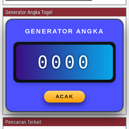
Generator Angka Togel
GENERATOR ANGKA
0000
ACAK
Pencarian Terkait