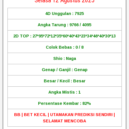
Selasa 12 Agustus 2025
4D Unggulan : 7925
Angka Tarung : 9766 / 4095
2D TOP : 27*95*72*12*35*60*40*43*23*34*46*40*30*13
Colok Bebas : 0 / 8
Shio : Naga
Genap / Ganjil : Genap
Besar / Kecil : Besar
Angka Mistis : 1
Persentase Kembar : 82%
BB | BET KECIL | UTAMAKAN PREDIKSI SENDIRI |
SELAMAT MENCOBA