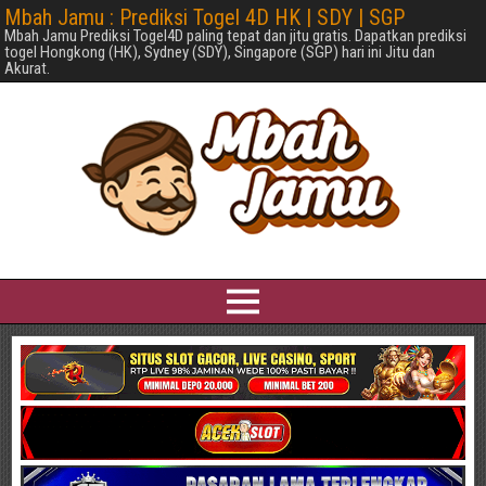
Mbah Jamu : Prediksi Togel 4D HK | SDY | SGP
Mbah Jamu Prediksi Togel4D paling tepat dan jitu gratis. Dapatkan prediksi
togel Hongkong (HK), Sydney (SDY), Singapore (SGP) hari ini Jitu dan
Akurat.