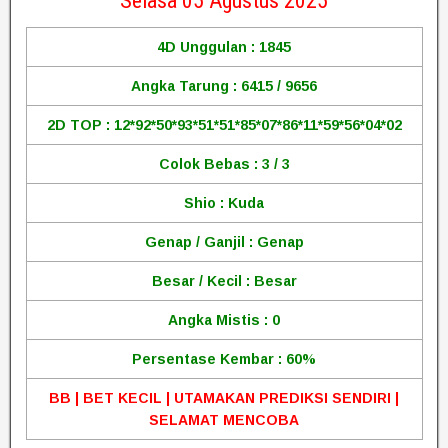
Selasa 05 Agustus 2025
4D Unggulan : 1845
Angka Tarung : 6415 / 9656
2D TOP : 12*92*50*93*51*51*85*07*86*11*59*56*04*02
Colok Bebas : 3 / 3
Shio : Kuda
Genap / Ganjil : Genap
Besar / Kecil : Besar
Angka Mistis : 0
Persentase Kembar : 60%
BB | BET KECIL | UTAMAKAN PREDIKSI SENDIRI |
SELAMAT MENCOBA