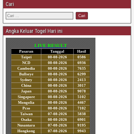
Cari
Angka Keluar Togel Hari ini