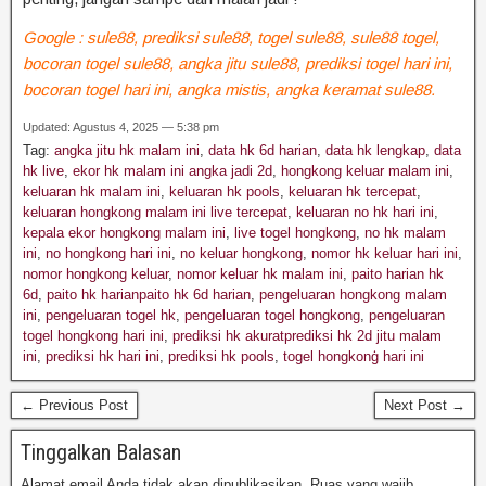
Google : sule88, prediksi sule88, togel sule88, sule88 togel,
bocoran togel sule88, angka jitu sule88, prediksi togel hari ini,
bocoran togel hari ini, angka mistis, angka keramat sule88.
Updated: Agustus 4, 2025 — 5:38 pm
Tag:
angka jitu hk malam ini
,
data hk 6d harian
,
data hk lengkap
,
data
hk live
,
ekor hk malam ini angka jadi 2d
,
hongkong keluar malam ini
,
keluaran hk malam ini
,
keluaran hk pools
,
keluaran hk tercepat
,
keluaran hongkong malam ini live tercepat
,
keluaran no hk hari ini
,
kepala ekor hongkong malam ini
,
live togel hongkong
,
no hk malam
ini
,
no hongkong hari ini
,
no keluar hongkong
,
nomor hk keluar hari ini
,
nomor hongkong keluar
,
nomor keluar hk malam ini
,
paito harian hk
6d
,
paito hk harianpaito hk 6d harian
,
pengeluaran hongkong malam
ini
,
pengeluaran togel hk
,
pengeluaran togel hongkong
,
pengeluaran
togel hongkong hari ini
,
prediksi hk akuratprediksi hk 2d jitu malam
ini
,
prediksi hk hari ini
,
prediksi hk pools
,
togel hongkonģ hari ini
← Previous Post
Next Post →
Tinggalkan Balasan
Alamat email Anda tidak akan dipublikasikan.
Ruas yang wajib