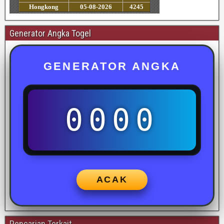
Generator Angka Togel
GENERATOR ANGKA
0000
ACAK
Pencarian Terkait