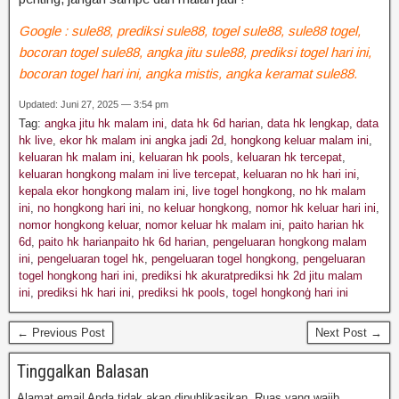
Google : sule88, prediksi sule88, togel sule88, sule88 togel,
bocoran togel sule88, angka jitu sule88, prediksi togel hari ini,
bocoran togel hari ini, angka mistis, angka keramat sule88.
Updated: Juni 27, 2025 — 3:54 pm
Tag:
angka jitu hk malam ini
,
data hk 6d harian
,
data hk lengkap
,
data
hk live
,
ekor hk malam ini angka jadi 2d
,
hongkong keluar malam ini
,
keluaran hk malam ini
,
keluaran hk pools
,
keluaran hk tercepat
,
keluaran hongkong malam ini live tercepat
,
keluaran no hk hari ini
,
kepala ekor hongkong malam ini
,
live togel hongkong
,
no hk malam
ini
,
no hongkong hari ini
,
no keluar hongkong
,
nomor hk keluar hari ini
,
nomor hongkong keluar
,
nomor keluar hk malam ini
,
paito harian hk
6d
,
paito hk harianpaito hk 6d harian
,
pengeluaran hongkong malam
ini
,
pengeluaran togel hk
,
pengeluaran togel hongkong
,
pengeluaran
togel hongkong hari ini
,
prediksi hk akuratprediksi hk 2d jitu malam
ini
,
prediksi hk hari ini
,
prediksi hk pools
,
togel hongkonģ hari ini
← Previous Post
Next Post →
Tinggalkan Balasan
Alamat email Anda tidak akan dipublikasikan.
Ruas yang wajib