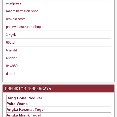
wordpress
macmillermerch shop
orakolo store
packwoodsxruntz shop
1lkgvk
66vt6h
6heh4d
6hgph7
8cw989
dkbtcl
PREDIKTOR TERPERCAYA
Bang Bona Prediksi
Paito Warna
Angka Keramat Togel
Angka Mistik Togel