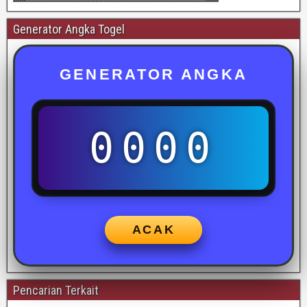
Generator Angka Togel
GENERATOR ANGKA
0000
ACAK
Pencarian Terkait