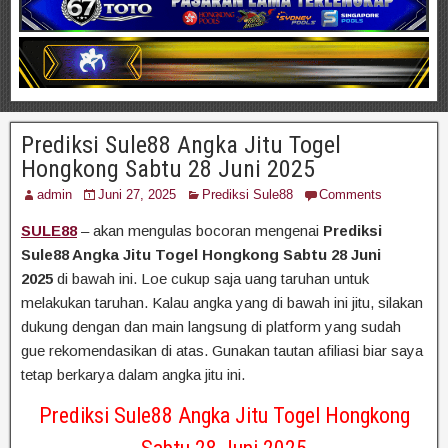
Prediksi Sule88 Angka Jitu Togel
Hongkong Sabtu 28 Juni 2025
admin
Juni 27, 2025
Prediksi Sule88
Comments
SULE88
– akan mengulas bocoran mengenai
Prediksi
Sule88 Angka Jitu Togel Hongkong Sabtu 28 Juni
2025
di bawah ini. Loe cukup saja uang taruhan untuk
melakukan taruhan. Kalau angka yang di bawah ini jitu, silakan
dukung dengan dan main langsung di platform yang sudah
gue rekomendasikan di atas. Gunakan tautan afiliasi biar saya
tetap berkarya dalam angka jitu ini.
Prediksi Sule88 Angka Jitu Togel Hongkong