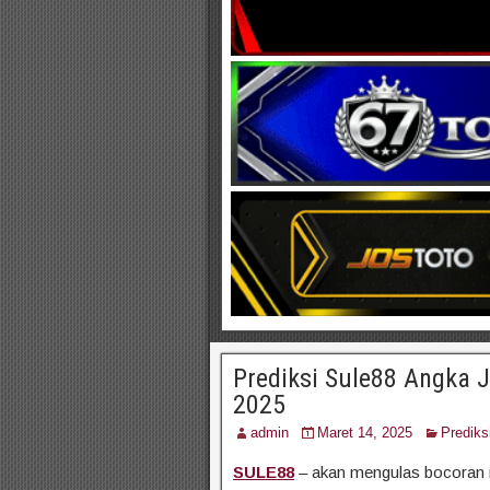
Prediksi Sule88 Angka 
2025
admin
Maret 14, 2025
Prediks
SULE88
– akan mengulas bocoran