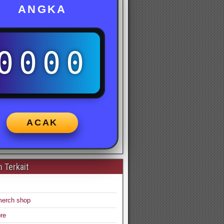
ANGKA
0000
ACAK
 Terkait
merch shop
re