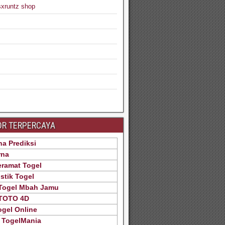
xruntz shop
OR TERPERCAYA
a Prediksi
rna
ramat Togel
stik Togel
 Togel Mbah Jamu
 TOTO 4D
ogel Online
r TogelMania