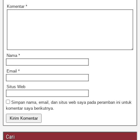
Komentar
*
Nama
*
Email
*
Situs Web
Simpan nama, email, dan situs web saya pada peramban ini untuk
komentar saya berikutnya.
Cari