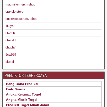
macmillermerch shop
orakolo store
packwoodsxruntz shop
1lkgvk
66vt6h
6heh4d
6hgph7
8cw989
dkbtcl
PREDIKTOR TERPERCAYA
Bang Bona Prediksi
Paito Warna
Angka Keramat Togel
Angka Mistik Togel
Prediksi Togel Mbah Jamu