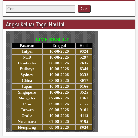
Angka Keluar Togel Hari ini