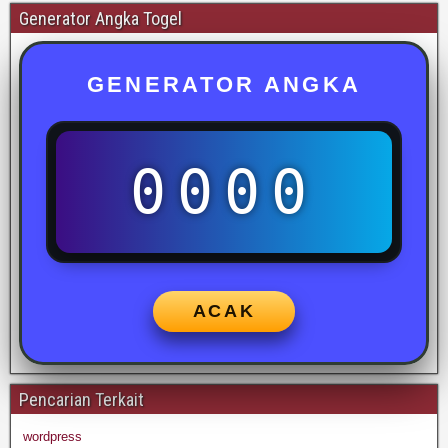
Generator Angka Togel
GENERATOR ANGKA
0000
ACAK
Pencarian Terkait
wordpress