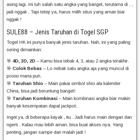
asing
lagi.
Ini
tuh
salah
satu
angka
yang
banget,
terutama
di
.
,
jadi
nggak
.
Tapi
tetep
ya,
harus
milih
situs
yang
aman
biar
nggak
!
SULE88 – Jenis Taruhan di Togel
SGP
Togel
HK
ini punya banyak jenis taruhan. Nah, ini yang paling
sering dimainkan:
🎯
4D, 3D, 2D
– Kamu bisa tebak 4, 3, atau 2 angka terakhir.
🎯
Colok Bebas
– Lo nebak satu angka aja yang muncul di
posisi mana pun.
🎯
Taruhan Shio
– Main pakai simbol shio ala kalender
China, bisa jadi beruntung banget!
🎯
Taruhan Kombinasi
– Main kombinasi angka biar makin
banyak kesempatan dapat jackpot.
Inget
ya,
di
beberapa
kayak
,
itu
.
Jadi
harus
main
dengan
dan
ngerti
.
Kalau
mau
lebih
aman,
bisa
buat
akses
nya.
Yang
penting,
jangan
sampe
dan
malah
jadi
!