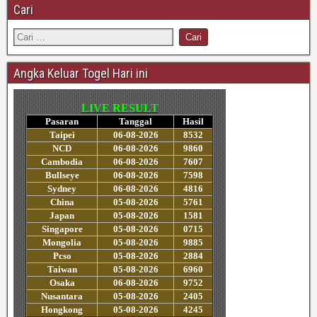
Cari
Angka Keluar Togel Hari ini