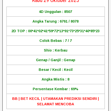
Rabu 29 Oktober 2025
4D Unggulan : 8507
Angka Tarung : 6761 / 8078
2D TOP : 00*41*02*41*59*72*13*91*73*25*31*40*85*23
Colok Bebas : 7 / 7
Shio : Kerbau
Genap / Ganjil : Genap
Besar / Kecil : Kecil
Angka Mistis : 8
Persentase Kembar : 69%
BB | BET KECIL | UTAMAKAN PREDIKSI SENDIRI |
SELAMAT MENCOBA