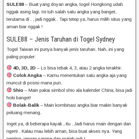
SULE88
–
Buat
yang
doyan
angka,
togel Hongkong
udah
nggak
asing
lagi.
Ini
tuh
salah
satu
angka
yang
banget,
terutama
di
.
,
jadi
nggak
.
Tapi
tetep
ya,
harus
milih
situs
yang
aman
biar
nggak
!
SULE88 – Jenis Taruhan di Togel
Sydney
Togel
Taiwan
ini punya banyak jenis taruhan. Nah, ini yang
paling populer:
4D, 3D, 2D
– Lo bisa tebak 4, 3, atau 2 angka terakhir.
Colok Angka
– Kamu menentukan satu angka aja yang
muncul di posisi mana pun.
Shio
– Main pakai simbol shio ala kalender China, bisa jadi
hoki banget!
Bolak-Balik
– Main kombinasi angka biar makin banyak
peluang menang.
Inget
ya,
di
beberapa
kayak
,
itu
.
Jadi
harus
main
dengan
dan
ngerti
.
Kalau
mau
lebih
aman,
bisa
buat
akses
nya.
Yang
penting,
jangan
sampe
dan
malah
jadi
!