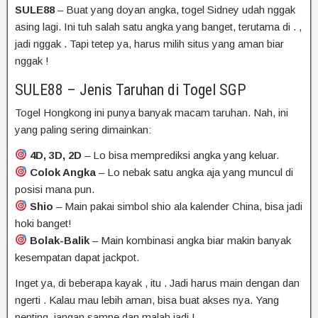
SULE88
–
Buat
yang
doyan
angka,
togel Sidney
udah
nggak
asing
lagi.
Ini
tuh
salah
satu
angka
yang
banget,
terutama
di
.
,
jadi
nggak
.
Tapi
tetep
ya,
harus
milih
situs
yang
aman
biar
nggak
!
SULE88 – Jenis Taruhan di Togel
SGP
Togel
Hongkong
ini punya banyak macam taruhan. Nah, ini
yang paling sering dimainkan:
4D, 3D, 2D
– Lo bisa memprediksi angka yang keluar.
Colok Angka
– Lo nebak satu angka aja yang muncul di
posisi mana pun.
Shio
– Main pakai simbol shio ala kalender China, bisa jadi
hoki banget!
Bolak-Balik
– Main kombinasi angka biar makin banyak
kesempatan dapat jackpot.
Inget
ya,
di
beberapa
kayak
,
itu
.
Jadi
harus
main
dengan
dan
ngerti
.
Kalau
mau
lebih
aman,
bisa
buat
akses
nya.
Yang
penting,
jangan
sampe
dan
malah
jadi
!