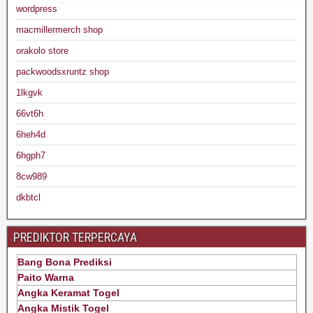
wordpress
macmillermerch shop
orakolo store
packwoodsxruntz shop
1lkgvk
66vt6h
6heh4d
6hgph7
8cw989
dkbtcl
PREDIKTOR TERPERCAYA
Bang Bona Prediksi
Paito Warna
Angka Keramat Togel
Angka Mistik Togel