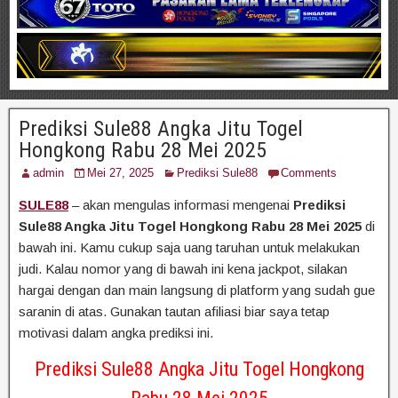
Prediksi Sule88 Angka Jitu Togel
Hongkong Rabu 28 Mei 2025
admin
Mei 27, 2025
Prediksi Sule88
Comments
SULE88
– akan mengulas informasi mengenai
Prediksi
Sule88 Angka Jitu Togel Hongkong Rabu 28 Mei 2025
di
bawah ini. Kamu cukup saja uang taruhan untuk melakukan
judi. Kalau nomor yang di bawah ini kena jackpot, silakan
hargai dengan dan main langsung di platform yang sudah gue
saranin di atas. Gunakan tautan afiliasi biar saya tetap
motivasi dalam angka prediksi ini.
Prediksi Sule88 Angka Jitu Togel Hongkong