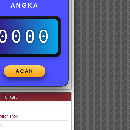
ANGKA
0000
ACAK
 Terkait
merch shop
re