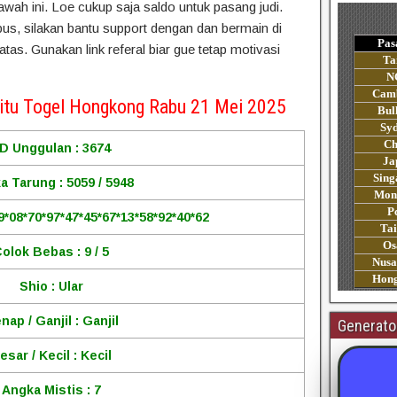
awah ini. Loe cukup saja saldo untuk pasang judi.
us, silakan bantu support dengan dan bermain di
tas. Gunakan link referal biar gue tetap motivasi
Jitu Togel Hongkong Rabu 21 Mei 2025
D Unggulan : 3674
a Tarung : 5059 / 5948
9*08*70*97*47*45*67*13*58*92*40*62
olok Bebas : 9 / 5
Shio : Ular
nap / Ganjil : Ganjil
Generato
esar / Kecil : Kecil
Angka Mistis : 7