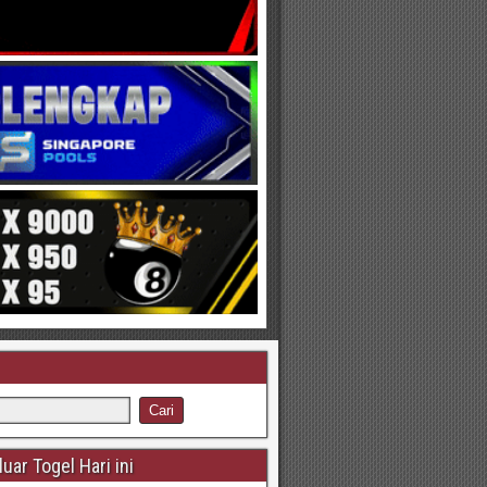
uar Togel Hari ini