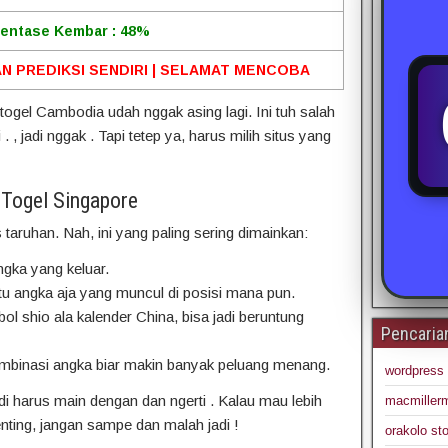
entase Kembar : 48%
AN PREDIKSI SENDIRI | SELAMAT MENCOBA
togel Cambodia
udah
nggak
asing
lagi.
Ini
tuh
salah
i
.
,
jadi
nggak
.
Tapi
tetep
ya,
harus
milih
situs
yang
 Togel
Singapore
 taruhan. Nah, ini yang paling sering dimainkan:
gka yang keluar.
 angka aja yang muncul di posisi mana pun.
ol shio ala kalender China, bisa jadi beruntung
Pencarian
mbinasi angka biar makin banyak peluang menang.
wordpress
di
harus
main
dengan
dan
ngerti
.
Kalau
mau
lebih
macmiller
nting,
jangan
sampe
dan
malah
jadi
!
orakolo sto