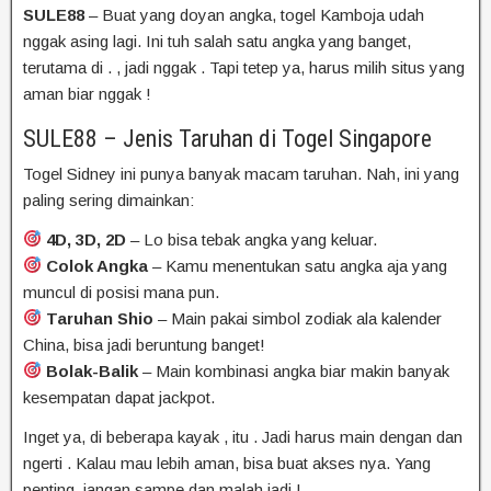
SULE88
–
Buat
yang
doyan
angka,
togel Kamboja
udah
nggak
asing
lagi.
Ini
tuh
salah
satu
angka
yang
banget,
terutama
di
.
,
jadi
nggak
.
Tapi
tetep
ya,
harus
milih
situs
yang
aman
biar
nggak
!
SULE88 – Jenis Taruhan di Togel
Singapore
Togel
Sidney
ini punya banyak macam taruhan. Nah, ini yang
paling sering dimainkan:
4D, 3D, 2D
– Lo bisa tebak angka yang keluar.
Colok Angka
– Kamu menentukan satu angka aja yang
muncul di posisi mana pun.
Taruhan Shio
– Main pakai simbol zodiak ala kalender
China, bisa jadi beruntung banget!
Bolak-Balik
– Main kombinasi angka biar makin banyak
kesempatan dapat jackpot.
Inget
ya,
di
beberapa
kayak
,
itu
.
Jadi
harus
main
dengan
dan
ngerti
.
Kalau
mau
lebih
aman,
bisa
buat
akses
nya.
Yang
penting,
jangan
sampe
dan
malah
jadi
!