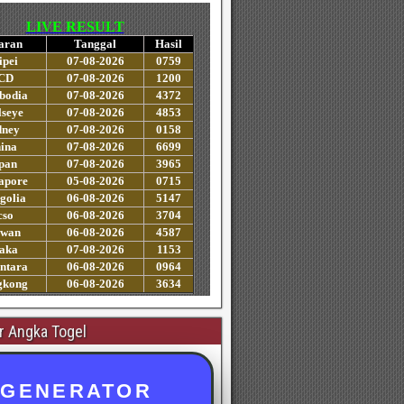
r Angka Togel
GENERATOR