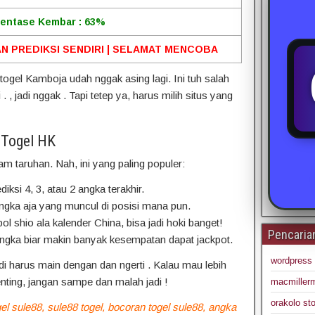
entase Kembar : 63%
AN PREDIKSI SENDIRI | SELAMAT MENCOBA
togel Kamboja
udah
nggak
asing
lagi.
Ini
tuh
salah
i
.
,
jadi
nggak
.
Tapi
tetep
ya,
harus
milih
situs
yang
 Togel
HK
 taruhan. Nah, ini yang paling populer:
si 4, 3, atau 2 angka terakhir.
ngka aja yang muncul di posisi mana pun.
l shio ala kalender China, bisa jadi hoki banget!
Pencarian
ngka biar makin banyak kesempatan dapat jackpot.
wordpress
di
harus
main
dengan
dan
ngerti
.
Kalau
mau
lebih
nting,
jangan
sampe
dan
malah
jadi
!
macmiller
orakolo sto
gel sule88, sule88 togel, bocoran togel sule88, angka