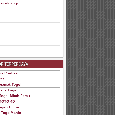
xruntz shop
OR TERPERCAYA
a Prediksi
rna
ramat Togel
stik Togel
 Togel Mbah Jamu
 TOTO 4D
ogel Online
r TogelMania