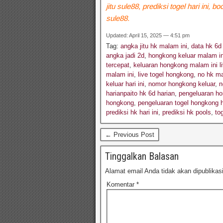
jitu sule88, prediksi togel hari ini, 
sule88.
Updated: April 15, 2025 — 4:51 pm
Tag:
angka jitu hk malam ini
,
data hk 6d
angka jadi 2d
,
hongkong keluar malam in
tercepat
,
keluaran hongkong malam ini li
malam ini
,
live togel hongkong
,
no hk ma
keluar hari ini
,
nomor hongkong keluar
,
n
harianpaito hk 6d harian
,
pengeluaran ho
hongkong
,
pengeluaran togel hongkong ha
prediksi hk hari ini
,
prediksi hk pools
,
to
← Previous Post
Tinggalkan Balasan
Alamat email Anda tidak akan dipublikas
Komentar
*