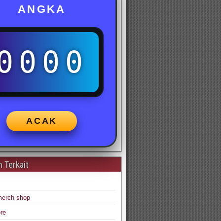
ANGKA
0000
ACAK
 Terkait
merch shop
re