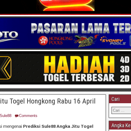
Cari
Jitu Togel Hongkong Rabu 16 April
 Sule88
Comments
Angka Kel
si mengenai
Prediksi Sule88 Angka Jitu Togel