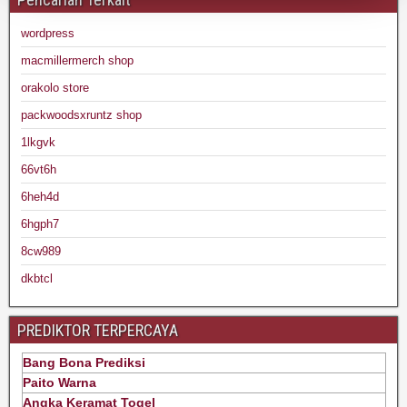
wordpress
macmillermerch shop
orakolo store
packwoodsxruntz shop
1lkgvk
66vt6h
6heh4d
6hgph7
8cw989
dkbtcl
PREDIKTOR TERPERCAYA
Bang Bona Prediksi
Paito Warna
Angka Keramat Togel