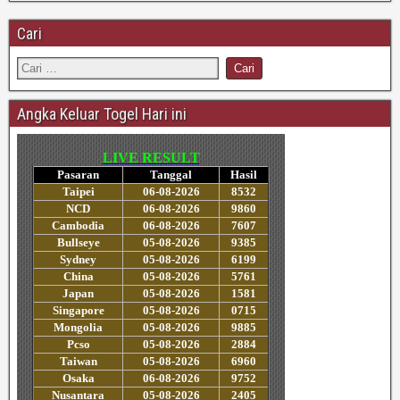
Cari
Angka Keluar Togel Hari ini