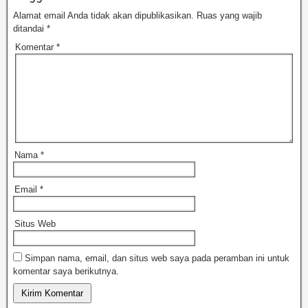
Alamat email Anda tidak akan dipublikasikan.
Ruas yang wajib
ditandai
*
Komentar
*
Nama
*
Email
*
Situs Web
Simpan nama, email, dan situs web saya pada peramban ini untuk
komentar saya berikutnya.