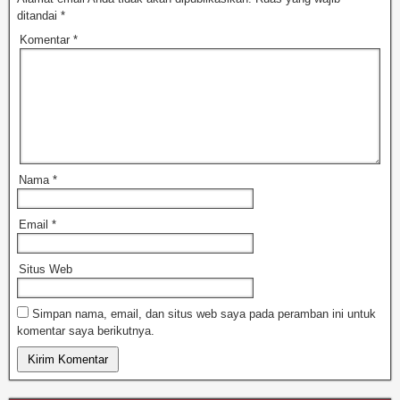
ditandai
*
Komentar
*
Nama
*
Email
*
Situs Web
Simpan nama, email, dan situs web saya pada peramban ini untuk
komentar saya berikutnya.