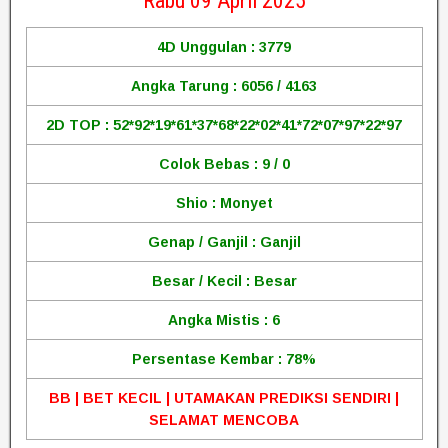
Rabu 09 April 2025
4D Unggulan : 3779
Angka Tarung : 6056 / 4163
2D TOP : 52*92*19*61*37*68*22*02*41*72*07*97*22*97
Colok Bebas : 9 / 0
Shio : Monyet
Genap / Ganjil : Ganjil
Besar / Kecil : Besar
Angka Mistis : 6
Persentase Kembar : 78%
BB | BET KECIL | UTAMAKAN PREDIKSI SENDIRI |
SELAMAT MENCOBA