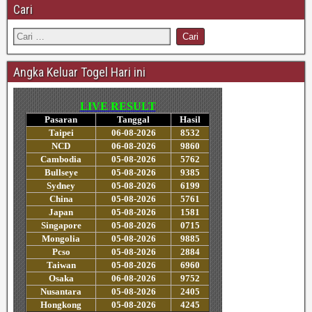
Cari
Angka Keluar Togel Hari ini