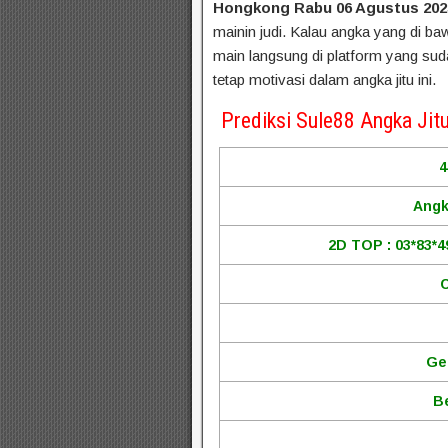
Hongkong Rabu 06 Agustus 202
mainin judi. Kalau angka yang di ba
main langsung di platform yang suda
tetap motivasi dalam angka jitu ini.
Prediksi Sule88 Angka Ji
4
Angk
2D TOP : 03*83*4
C
Gen
Be