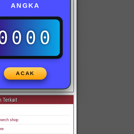
ANGKA
0000
ACAK
 Terkait
merch shop
re