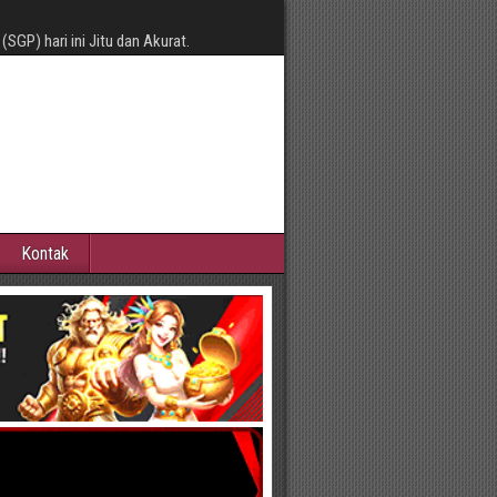
SGP) hari ini Jitu dan Akurat.
Kontak