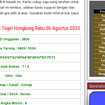
5
di bawah ini. Kamu cukup saja uang taruhan untuk
wah ini tembus, silakan bantu support dengan dan
h gue pilih di atas. Gunakan kode referral biar saya
tu Togel Hongkong Rabu 06 Agustus 2025
D Unggulan : 2836
a Tarung : 8439 / 3524
9*64*67*41*69*64*45*45*67*53*75*71
olok Bebas : 7 / 4
Shio : Ular
ap / Ganjil : Genap
Generato
sar / Kecil : Besar
Angka Mistis : 6