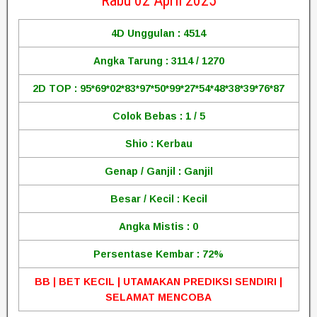
Rabu 02 April 2025
4D Unggulan : 4514
Angka Tarung : 3114 / 1270
2D TOP : 95*69*02*83*97*50*99*27*54*48*38*39*76*87
Colok Bebas : 1 / 5
Shio : Kerbau
Genap / Ganjil : Ganjil
Besar / Kecil : Kecil
Angka Mistis : 0
Persentase Kembar : 72%
BB | BET KECIL | UTAMAKAN PREDIKSI SENDIRI |
SELAMAT MENCOBA