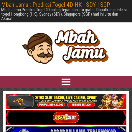
Mbah Jamu : Prediksi Togel 4D HK | SDY | SGP
Mbah Jamu Prediksi Togel4D paling tepat dan jitu gratis. Dapatkan prediksi
togel Hongkong (HK), Sydney (SDY), Singapore (SGP) hari ini Jitu dan
Akurat.