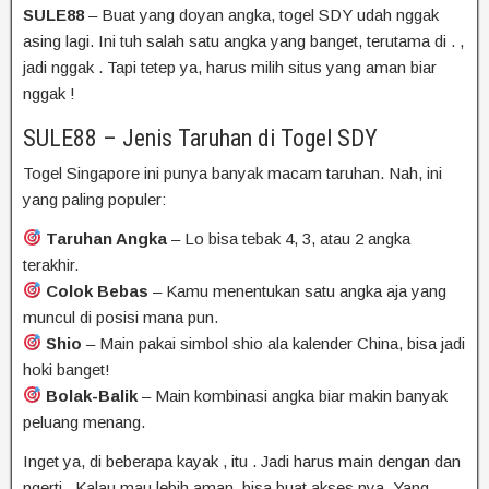
SULE88
–
Buat
yang
doyan
angka,
togel SDY
udah
nggak
asing
lagi.
Ini
tuh
salah
satu
angka
yang
banget,
terutama
di
.
,
jadi
nggak
.
Tapi
tetep
ya,
harus
milih
situs
yang
aman
biar
nggak
!
SULE88 – Jenis Taruhan di Togel
SDY
Togel
Singapore
ini punya banyak macam taruhan. Nah, ini
yang paling populer:
Taruhan Angka
– Lo bisa tebak 4, 3, atau 2 angka
terakhir.
Colok Bebas
– Kamu menentukan satu angka aja yang
muncul di posisi mana pun.
Shio
– Main pakai simbol shio ala kalender China, bisa jadi
hoki banget!
Bolak-Balik
– Main kombinasi angka biar makin banyak
peluang menang.
Inget
ya,
di
beberapa
kayak
,
itu
.
Jadi
harus
main
dengan
dan
ngerti
.
Kalau
mau
lebih
aman,
bisa
buat
akses
nya.
Yang