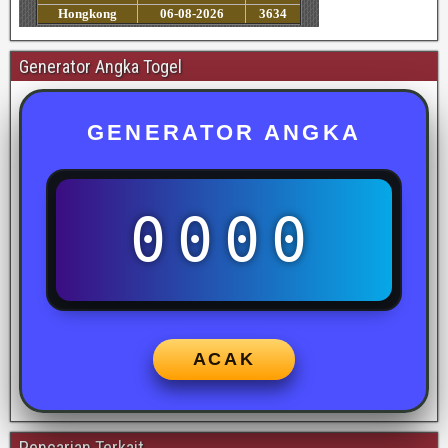
Generator Angka Togel
GENERATOR ANGKA
0000
ACAK
Pencarian Terkait