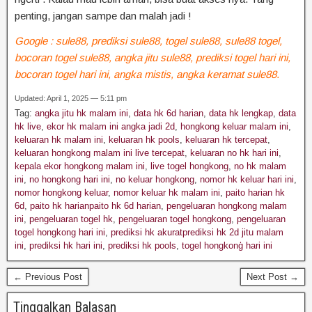
penting,
jangan
sampe
dan
malah
jadi
!
Google : sule88, prediksi sule88, togel sule88, sule88 togel,
bocoran togel sule88, angka jitu sule88, prediksi togel hari ini,
bocoran togel hari ini, angka mistis, angka keramat sule88.
Updated: April 1, 2025 — 5:11 pm
Tag:
angka jitu hk malam ini
,
data hk 6d harian
,
data hk lengkap
,
data
hk live
,
ekor hk malam ini angka jadi 2d
,
hongkong keluar malam ini
,
keluaran hk malam ini
,
keluaran hk pools
,
keluaran hk tercepat
,
keluaran hongkong malam ini live tercepat
,
keluaran no hk hari ini
,
kepala ekor hongkong malam ini
,
live togel hongkong
,
no hk malam
ini
,
no hongkong hari ini
,
no keluar hongkong
,
nomor hk keluar hari ini
,
nomor hongkong keluar
,
nomor keluar hk malam ini
,
paito harian hk
6d
,
paito hk harianpaito hk 6d harian
,
pengeluaran hongkong malam
ini
,
pengeluaran togel hk
,
pengeluaran togel hongkong
,
pengeluaran
togel hongkong hari ini
,
prediksi hk akuratprediksi hk 2d jitu malam
ini
,
prediksi hk hari ini
,
prediksi hk pools
,
togel hongkonģ hari ini
← Previous Post
Next Post →
Tinggalkan Balasan