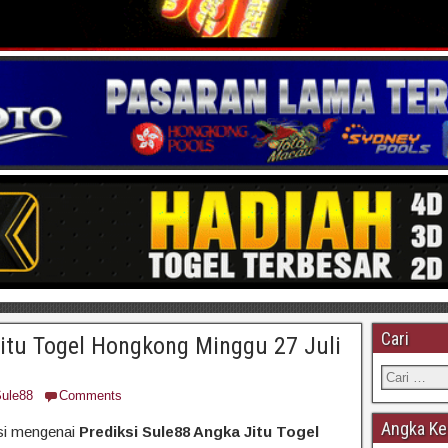
Cari
Jitu Togel Hongkong Minggu 27 Juli
Sule88
Comments
Angka Kel
si mengenai
Prediksi Sule88 Angka Jitu Togel