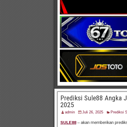
Prediksi Sule88 Angka 
2025
admin
Juli 26, 2025
Prediksi 
SULE88
– akan memberikan predik