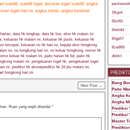
gel sule88, sule88 togel, bocoran togel sule88, angka
packwoods
bocoran togel hari ini, angka mistis, angka keramat
1lkgvk
66vt6h
6heh4d
 harian
,
data hk lengkap
,
data hk live
,
ekor hk malam ini
6hgph7
i
,
keluaran hk malam ini
,
keluaran hk pools
,
keluaran hk
ve tercepat
,
keluaran no hk hari ini
,
kepala ekor hongkong
8cw989
lam ini
,
no hongkong hari ini
,
no keluar hongkong
,
nomor hk
omor keluar hk malam ini
,
paito harian hk 6d
,
paito hk
dkbtcl
ngkong malam ini
,
pengeluaran togel hk
,
pengeluaran togel
ri ini
,
prediksi hk akuratprediksi hk 2d jitu malam ini
,
PREDIKT
gel hongkonģ hari ini
Bang Bon
Next Post →
Paito Wa
Angka Ke
Angka Mi
ikan.
Ruas yang wajib ditandai
*
Prediksi
Prediksi
Master T
Predikto