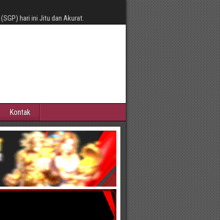
SGP) hari ini Jitu dan Akurat.
Kontak