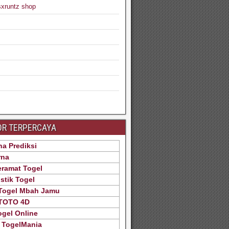
xruntz shop
OR TERPERCAYA
a Prediksi
rna
ramat Togel
stik Togel
 Togel Mbah Jamu
 TOTO 4D
ogel Online
r TogelMania