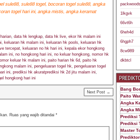
gel sule88, sule88 togel, bocoran togel sule88, angka
packwoods
bocoran togel hari ini, angka mistis, angka keramat
1lkgvk
66vt6h
6heh4d
 harian
,
data hk lengkap
,
data hk live
,
ekor hk malam ini
6hgph7
i
,
keluaran hk malam ini
,
keluaran hk pools
,
keluaran hk
ve tercepat
,
keluaran no hk hari ini
,
kepala ekor hongkong
8cw989
lam ini
,
no hongkong hari ini
,
no keluar hongkong
,
nomor hk
omor keluar hk malam ini
,
paito harian hk 6d
,
paito hk
dkbtcl
ngkong malam ini
,
pengeluaran togel hk
,
pengeluaran togel
ri ini
,
prediksi hk akuratprediksi hk 2d jitu malam ini
,
PREDIKT
gel hongkonģ hari ini
Bang Bon
Next Post →
Paito Wa
Angka Ke
Angka Mi
ikan.
Ruas yang wajib ditandai
*
Prediksi
Prediksi
Master T
Predikto