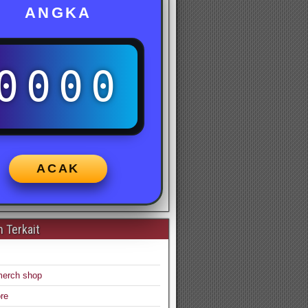
ANGKA
0000
ACAK
 Terkait
merch shop
re