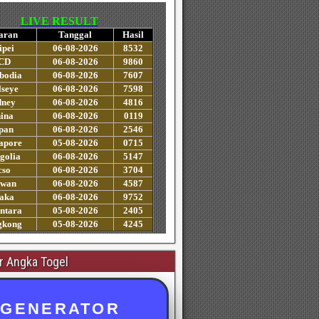
r Angka Togel
GENERATOR