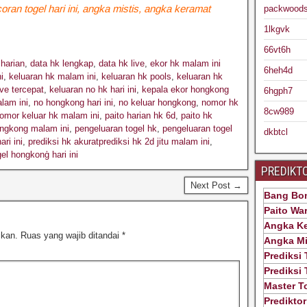
bocoran togel hari ini, angka mistis, angka keramat
packwoods
1lkgvk
66vt6h
 harian
,
data hk lengkap
,
data hk live
,
ekor hk malam ini
6heh4d
i
,
keluaran hk malam ini
,
keluaran hk pools
,
keluaran hk
ve tercepat
,
keluaran no hk hari ini
,
kepala ekor hongkong
6hgph7
lam ini
,
no hongkong hari ini
,
no keluar hongkong
,
nomor hk
8cw989
omor keluar hk malam ini
,
paito harian hk 6d
,
paito hk
ngkong malam ini
,
pengeluaran togel hk
,
pengeluaran togel
dkbtcl
ri ini
,
prediksi hk akuratprediksi hk 2d jitu malam ini
,
gel hongkonģ hari ini
PREDIKT
Next Post →
Bang Bon
Paito Wa
Angka Ke
ikan.
Ruas yang wajib ditandai
*
Angka Mi
Prediksi
Prediksi
Master T
Predikto