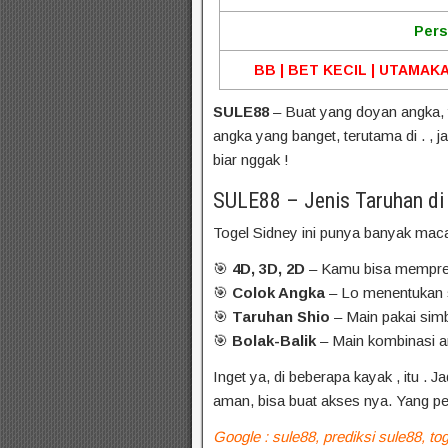
Pers
BB | BET KECIL | UTAMAK
SULE88
–
Buat
yang
doyan
angka,
angka
yang
banget,
terutama
di
.
,
ja
biar
nggak
!
SULE88 – Jenis Taruhan di
Togel
Sidney
ini punya banyak macam
🎯
4D, 3D, 2D
– Kamu bisa mempredik
🎯
Colok Angka
– Lo menentukan s
🎯
Taruhan Shio
– Main pakai simbo
🎯
Bolak-Balik
– Main kombinasi a
Inget
ya,
di
beberapa
kayak
,
itu
.
Ja
aman,
bisa
buat
akses
nya.
Yang
pe
Google : sule88, prediksi sule88, to