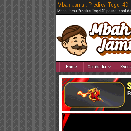
Mbah Jamu : Prediksi Togel 4D 
Mbah Jamu Prediksi Togel4D paling tepat dan
Home
Cambodia
Sydn