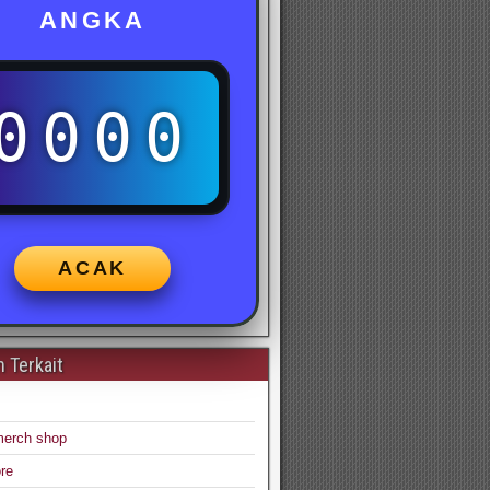
ANGKA
0000
ACAK
 Terkait
merch shop
re