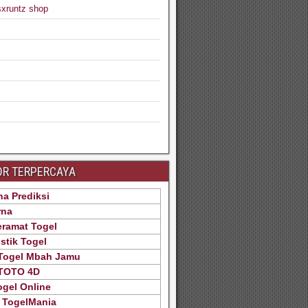
xruntz shop
OR TERPERCAYA
a Prediksi
rna
ramat Togel
stik Togel
 Togel Mbah Jamu
 TOTO 4D
ogel Online
r TogelMania