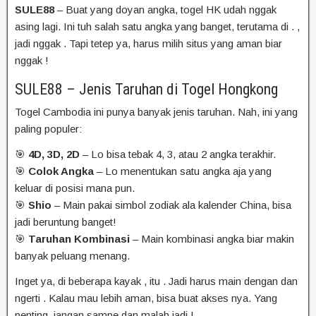
SULE88
–
Buat
yang
doyan
angka,
togel HK
udah
nggak
asing
lagi.
Ini
tuh
salah
satu
angka
yang
banget,
terutama
di
.
,
jadi
nggak
.
Tapi
tetep
ya,
harus
milih
situs
yang
aman
biar
nggak
!
SULE88 – Jenis Taruhan di Togel
Hongkong
Togel
Cambodia
ini punya banyak jenis taruhan. Nah, ini yang
paling populer:
🎯
4D, 3D, 2D
– Lo bisa tebak 4, 3, atau 2 angka terakhir.
🎯
Colok Angka
– Lo menentukan satu angka aja yang
keluar di posisi mana pun.
🎯
Shio
– Main pakai simbol zodiak ala kalender China, bisa
jadi beruntung banget!
🎯
Taruhan Kombinasi
– Main kombinasi angka biar makin
banyak peluang menang.
Inget
ya,
di
beberapa
kayak
,
itu
.
Jadi
harus
main
dengan
dan
ngerti
.
Kalau
mau
lebih
aman,
bisa
buat
akses
nya.
Yang
penting,
jangan
sampe
dan
malah
jadi
!