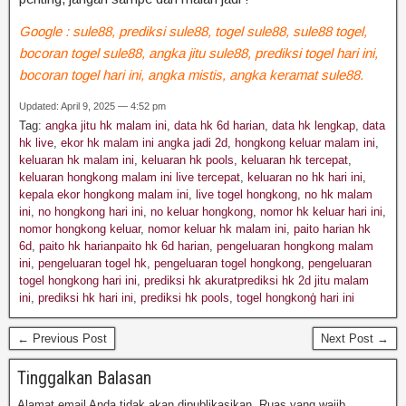
Google : sule88, prediksi sule88, togel sule88, sule88 togel,
bocoran togel sule88, angka jitu sule88, prediksi togel hari ini,
bocoran togel hari ini, angka mistis, angka keramat sule88.
Updated: April 9, 2025 — 4:52 pm
Tag:
angka jitu hk malam ini
,
data hk 6d harian
,
data hk lengkap
,
data
hk live
,
ekor hk malam ini angka jadi 2d
,
hongkong keluar malam ini
,
keluaran hk malam ini
,
keluaran hk pools
,
keluaran hk tercepat
,
keluaran hongkong malam ini live tercepat
,
keluaran no hk hari ini
,
kepala ekor hongkong malam ini
,
live togel hongkong
,
no hk malam
ini
,
no hongkong hari ini
,
no keluar hongkong
,
nomor hk keluar hari ini
,
nomor hongkong keluar
,
nomor keluar hk malam ini
,
paito harian hk
6d
,
paito hk harianpaito hk 6d harian
,
pengeluaran hongkong malam
ini
,
pengeluaran togel hk
,
pengeluaran togel hongkong
,
pengeluaran
togel hongkong hari ini
,
prediksi hk akuratprediksi hk 2d jitu malam
ini
,
prediksi hk hari ini
,
prediksi hk pools
,
togel hongkonģ hari ini
← Previous Post
Next Post →
Tinggalkan Balasan
Alamat email Anda tidak akan dipublikasikan.
Ruas yang wajib