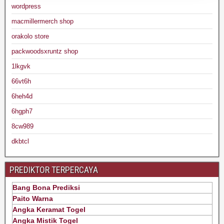
wordpress
macmillermerch shop
orakolo store
packwoodsxruntz shop
1lkgvk
66vt6h
6heh4d
6hgph7
8cw989
dkbtcl
PREDIKTOR TERPERCAYA
Bang Bona Prediksi
Paito Warna
Angka Keramat Togel
Angka Mistik Togel