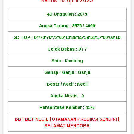
Kamis 10 April 2025
4D Unggulan : 2079
Angka Tarung : 8576 / 4096
2D TOP : 04*70*70*72*65*10*38*85*59*51*17*60*02*10
Colok Bebas : 9 / 7
Shio : Kambing
Genap / Ganjil : Ganjil
Besar / Kecil : Kecil
Angka Mistis : 0
Persentase Kembar : 41%
BB | BET KECIL | UTAMAKAN PREDIKSI SENDIRI |
SELAMAT MENCOBA