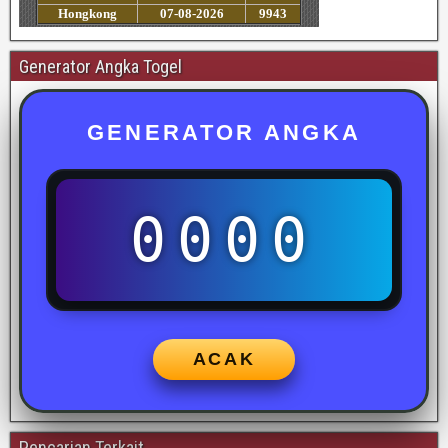
Generator Angka Togel
GENERATOR ANGKA
0000
ACAK
Pencarian Terkait