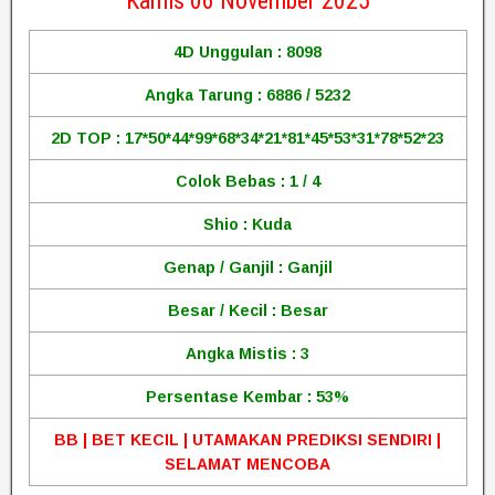
Kamis 06 November 2025
4D Unggulan : 8098
Angka Tarung : 6886 / 5232
2D TOP : 17*50*44*99*68*34*21*81*45*53*31*78*52*23
Colok Bebas : 1 / 4
Shio : Kuda
Genap / Ganjil : Ganjil
Besar / Kecil : Besar
Angka Mistis : 3
Persentase Kembar : 53%
BB | BET KECIL | UTAMAKAN PREDIKSI SENDIRI |
SELAMAT MENCOBA