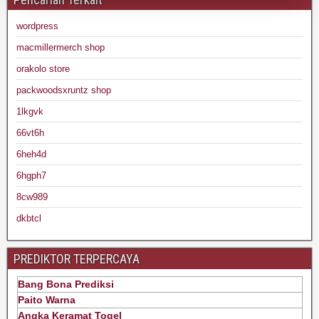
wordpress
macmillermerch shop
orakolo store
packwoodsxruntz shop
1lkgvk
66vt6h
6heh4d
6hgph7
8cw989
dkbtcl
PREDIKTOR TERPERCAYA
Bang Bona Prediksi
Paito Warna
Angka Keramat Togel