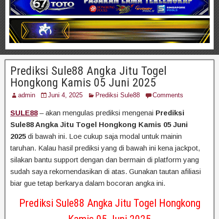
Prediksi Sule88 Angka Jitu Togel
Hongkong Kamis 05 Juni 2025
admin
Juni 4, 2025
Prediksi Sule88
Comments
SULE88
– akan mengulas prediksi mengenai
Prediksi
Sule88 Angka Jitu Togel Hongkong Kamis 05 Juni
2025
di bawah ini. Loe cukup saja modal untuk mainin
taruhan. Kalau hasil prediksi yang di bawah ini kena jackpot,
silakan bantu support dengan dan bermain di platform yang
sudah saya rekomendasikan di atas. Gunakan tautan afiliasi
biar gue tetap berkarya dalam bocoran angka ini.
Prediksi Sule88 Angka Jitu Togel Hongkong