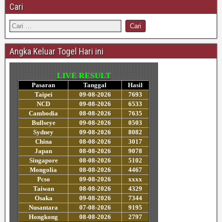
Cari
Angka Keluar Togel Hari ini