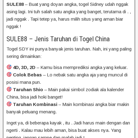
SULE88
–
Buat
yang
doyan
angka,
togel Sidney
udah
nggak
asing
lagi.
Ini
tuh
salah
satu
angka
yang
banget,
terutama
di
.
,
jadi
nggak
.
Tapi
tetep
ya,
harus
milih
situs
yang
aman
biar
nggak
!
SULE88 – Jenis Taruhan di Togel
China
Togel
SDY
ini punya banyak jenis taruhan. Nah, ini yang paling
sering dimainkan:
4D, 3D, 2D
– Kamu bisa memprediksi angka yang keluar.
Colok Bebas
– Lo nebak satu angka aja yang muncul di
posisi mana pun.
Taruhan Shio
– Main pakai simbol zodiak ala kalender
China, bisa jadi hoki banget!
Taruhan Kombinasi
– Main kombinasi angka biar makin
banyak peluang menang.
Inget
ya,
di
beberapa
kayak
,
itu
.
Jadi
harus
main
dengan
dan
ngerti
.
Kalau
mau
lebih
aman,
bisa
buat
akses
nya.
Yang
penting,
jangan
sampe
dan
malah
jadi
!