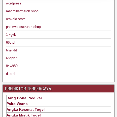
wordpress
macmillermerch shop
orakolo store
packwoodsxruntz shop
1lkgvk
66vt6h
6heh4d
6hgph7
8cw989
dkbtcl
PREDIKTOR TERPERCAYA
Bang Bona Prediksi
Paito Warna
Angka Keramat Togel
Angka Mistik Togel