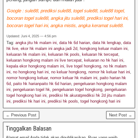
Google : sule88, prediksi sule88, togel sule88, sule88 togel,
bocoran togel sule88, angka jitu sule88, prediksi togel hari ini,
bocoran togel hari ini, angka mistis, angka keramat sule88.
Updated: Juni 4, 2025 — 4:56 pm
Tag:
angka jitu hk malam ini
,
data hk 6d harian
,
data hk lengkap
,
data
hk live
,
ekor hk malam ini angka jadi 2d
,
hongkong keluar malam ini
,
keluaran hk malam ini
,
keluaran hk pools
,
keluaran hk tercepat
,
keluaran hongkong malam ini live tercepat
,
keluaran no hk hari ini
,
kepala ekor hongkong malam ini
,
live togel hongkong
,
no hk malam
ini
,
no hongkong hari ini
,
no keluar hongkong
,
nomor hk keluar hari ini
,
nomor hongkong keluar
,
nomor keluar hk malam ini
,
paito harian hk
6d
,
paito hk harianpaito hk 6d harian
,
pengeluaran hongkong malam
ini
,
pengeluaran togel hk
,
pengeluaran togel hongkong
,
pengeluaran
togel hongkong hari ini
,
prediksi hk akuratprediksi hk 2d jitu malam
ini
,
prediksi hk hari ini
,
prediksi hk pools
,
togel hongkonģ hari ini
← Previous Post
Next Post →
Tinggalkan Balasan
Alamat email Anda tidak akan dipublikasikan.
Ruas yang wajib