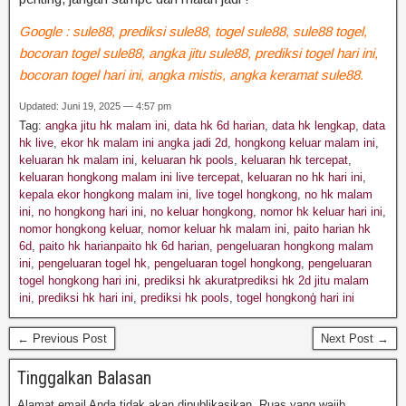
Google : sule88, prediksi sule88, togel sule88, sule88 togel,
bocoran togel sule88, angka jitu sule88, prediksi togel hari ini,
bocoran togel hari ini, angka mistis, angka keramat sule88.
Updated: Juni 19, 2025 — 4:57 pm
Tag:
angka jitu hk malam ini
,
data hk 6d harian
,
data hk lengkap
,
data
hk live
,
ekor hk malam ini angka jadi 2d
,
hongkong keluar malam ini
,
keluaran hk malam ini
,
keluaran hk pools
,
keluaran hk tercepat
,
keluaran hongkong malam ini live tercepat
,
keluaran no hk hari ini
,
kepala ekor hongkong malam ini
,
live togel hongkong
,
no hk malam
ini
,
no hongkong hari ini
,
no keluar hongkong
,
nomor hk keluar hari ini
,
nomor hongkong keluar
,
nomor keluar hk malam ini
,
paito harian hk
6d
,
paito hk harianpaito hk 6d harian
,
pengeluaran hongkong malam
ini
,
pengeluaran togel hk
,
pengeluaran togel hongkong
,
pengeluaran
togel hongkong hari ini
,
prediksi hk akuratprediksi hk 2d jitu malam
ini
,
prediksi hk hari ini
,
prediksi hk pools
,
togel hongkonģ hari ini
← Previous Post
Next Post →
Tinggalkan Balasan
Alamat email Anda tidak akan dipublikasikan.
Ruas yang wajib