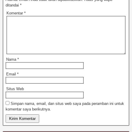
ditandai
*
Komentar
*
Nama
*
Email
*
Situs Web
Simpan nama, email, dan situs web saya pada peramban ini untuk
komentar saya berikutnya.