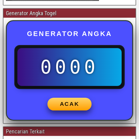
Generator Angka Togel
GENERATOR ANGKA
0000
ACAK
Pencarian Terkait