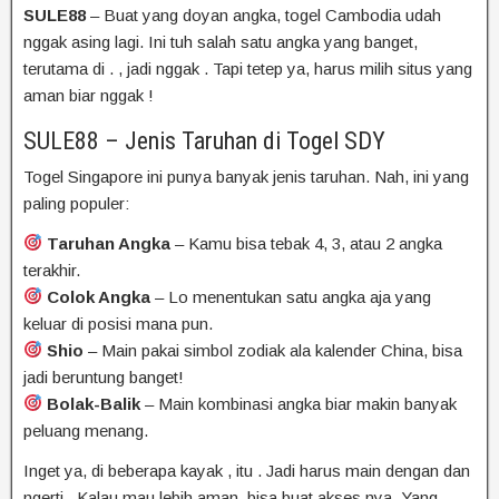
SULE88
–
Buat
yang
doyan
angka,
togel Cambodia
udah
nggak
asing
lagi.
Ini
tuh
salah
satu
angka
yang
banget,
terutama
di
.
,
jadi
nggak
.
Tapi
tetep
ya,
harus
milih
situs
yang
aman
biar
nggak
!
SULE88 – Jenis Taruhan di Togel
SDY
Togel
Singapore
ini punya banyak jenis taruhan. Nah, ini yang
paling populer:
Taruhan Angka
– Kamu bisa tebak 4, 3, atau 2 angka
terakhir.
Colok Angka
– Lo menentukan satu angka aja yang
keluar di posisi mana pun.
Shio
– Main pakai simbol zodiak ala kalender China, bisa
jadi beruntung banget!
Bolak-Balik
– Main kombinasi angka biar makin banyak
peluang menang.
Inget
ya,
di
beberapa
kayak
,
itu
.
Jadi
harus
main
dengan
dan
ngerti
.
Kalau
mau
lebih
aman,
bisa
buat
akses
nya.
Yang