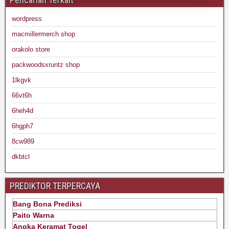
wordpress
macmillermerch shop
orakolo store
packwoodsxruntz shop
1lkgvk
66vt6h
6heh4d
6hgph7
8cw989
dkbtcl
PREDIKTOR TERPERCAYA
Bang Bona Prediksi
Paito Warna
Angka Keramat Togel