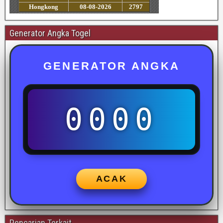
Generator Angka Togel
GENERATOR ANGKA
0000
ACAK
Pencarian Terkait