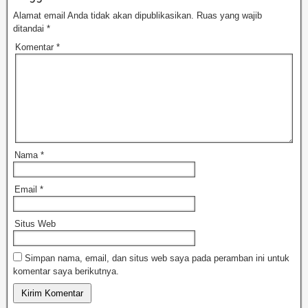
Alamat email Anda tidak akan dipublikasikan.
Ruas yang wajib
ditandai
*
Komentar
*
Nama
*
Email
*
Situs Web
Simpan nama, email, dan situs web saya pada peramban ini untuk
komentar saya berikutnya.