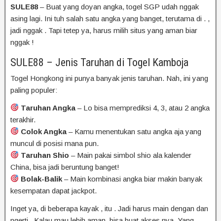
SULE88
–
Buat
yang
doyan
angka,
togel SGP
udah
nggak
asing
lagi.
Ini
tuh
salah
satu
angka
yang
banget,
terutama
di
.
,
jadi
nggak
.
Tapi
tetep
ya,
harus
milih
situs
yang
aman
biar
nggak
!
SULE88 – Jenis Taruhan di Togel
Kamboja
Togel
Hongkong
ini punya banyak jenis taruhan. Nah, ini yang
paling populer:
Taruhan Angka
– Lo bisa memprediksi 4, 3, atau 2 angka
terakhir.
Colok Angka
– Kamu menentukan satu angka aja yang
muncul di posisi mana pun.
Taruhan Shio
– Main pakai simbol shio ala kalender
China, bisa jadi beruntung banget!
Bolak-Balik
– Main kombinasi angka biar makin banyak
kesempatan dapat jackpot.
Inget
ya,
di
beberapa
kayak
,
itu
.
Jadi
harus
main
dengan
dan
ngerti
.
Kalau
mau
lebih
aman,
bisa
buat
akses
nya.
Yang