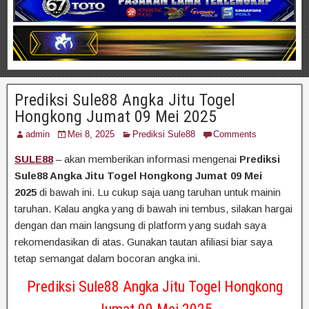
Prediksi Sule88 Angka Jitu Togel
Hongkong Jumat 09 Mei 2025
admin
Mei 8, 2025
Prediksi Sule88
Comments
SULE88
– akan memberikan informasi mengenai
Prediksi
Sule88 Angka Jitu Togel Hongkong Jumat 09 Mei
2025
di bawah ini. Lu cukup saja uang taruhan untuk mainin
taruhan. Kalau angka yang di bawah ini tembus, silakan hargai
dengan dan main langsung di platform yang sudah saya
rekomendasikan di atas. Gunakan tautan afiliasi biar saya
tetap semangat dalam bocoran angka ini.
Prediksi Sule88 Angka Jitu Togel Hongkong