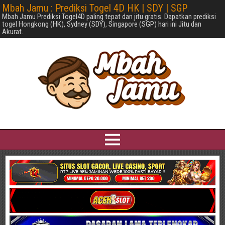
Mbah Jamu : Prediksi Togel 4D HK | SDY | SGP
Mbah Jamu Prediksi Togel4D paling tepat dan jitu gratis. Dapatkan prediksi
togel Hongkong (HK), Sydney (SDY), Singapore (SGP) hari ini Jitu dan
Akurat.