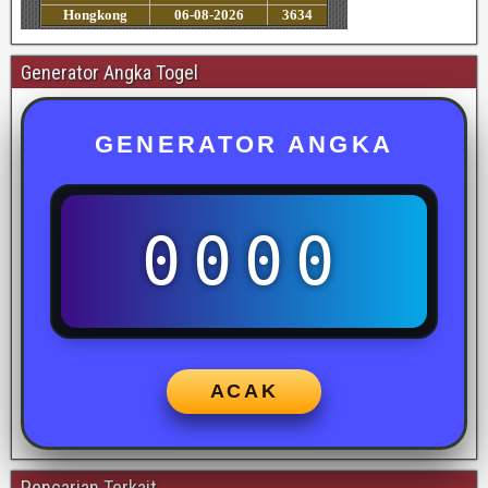
Generator Angka Togel
GENERATOR ANGKA
0000
ACAK
Pencarian Terkait