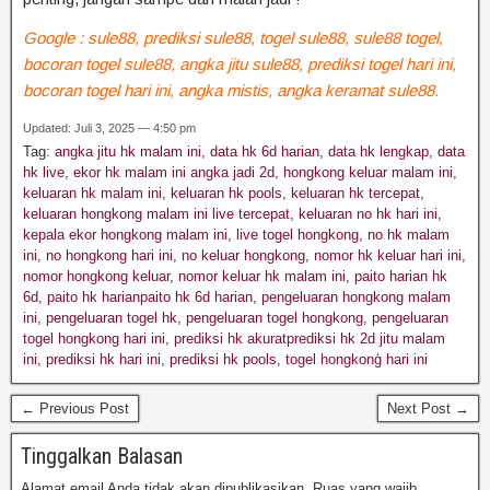
Google : sule88, prediksi sule88, togel sule88, sule88 togel,
bocoran togel sule88, angka jitu sule88, prediksi togel hari ini,
bocoran togel hari ini, angka mistis, angka keramat sule88.
Updated: Juli 3, 2025 — 4:50 pm
Tag:
angka jitu hk malam ini
,
data hk 6d harian
,
data hk lengkap
,
data
hk live
,
ekor hk malam ini angka jadi 2d
,
hongkong keluar malam ini
,
keluaran hk malam ini
,
keluaran hk pools
,
keluaran hk tercepat
,
keluaran hongkong malam ini live tercepat
,
keluaran no hk hari ini
,
kepala ekor hongkong malam ini
,
live togel hongkong
,
no hk malam
ini
,
no hongkong hari ini
,
no keluar hongkong
,
nomor hk keluar hari ini
,
nomor hongkong keluar
,
nomor keluar hk malam ini
,
paito harian hk
6d
,
paito hk harianpaito hk 6d harian
,
pengeluaran hongkong malam
ini
,
pengeluaran togel hk
,
pengeluaran togel hongkong
,
pengeluaran
togel hongkong hari ini
,
prediksi hk akuratprediksi hk 2d jitu malam
ini
,
prediksi hk hari ini
,
prediksi hk pools
,
togel hongkonģ hari ini
← Previous Post
Next Post →
Tinggalkan Balasan
Alamat email Anda tidak akan dipublikasikan.
Ruas yang wajib