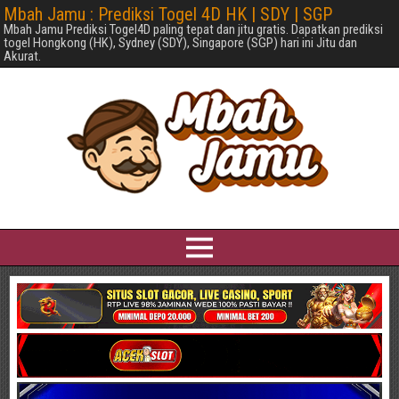
Mbah Jamu : Prediksi Togel 4D HK | SDY | SGP
Mbah Jamu Prediksi Togel4D paling tepat dan jitu gratis. Dapatkan prediksi
togel Hongkong (HK), Sydney (SDY), Singapore (SGP) hari ini Jitu dan
Akurat.