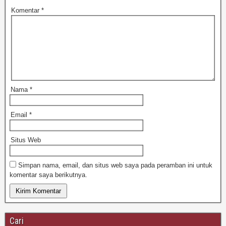
Komentar
*
Nama
*
Email
*
Situs Web
Simpan nama, email, dan situs web saya pada peramban ini untuk
komentar saya berikutnya.
Cari