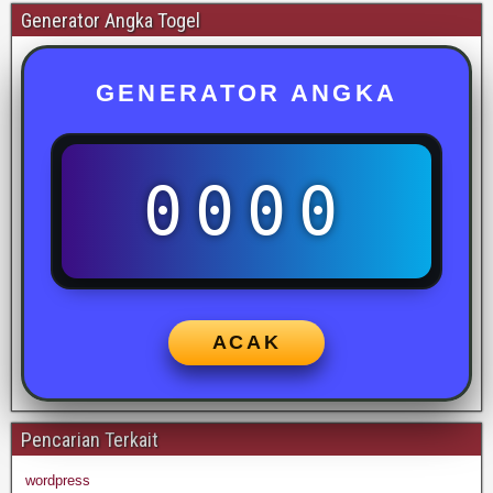
Generator Angka Togel
GENERATOR ANGKA
0000
ACAK
Pencarian Terkait
wordpress