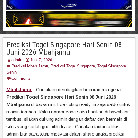
Prediksi Togel Singapore Hari Senin 08
Juni 2026 Mbahjamu
admin
Juni 7, 2026
Prediksi Mbah Jamu
,
Prediksi Togel Singapore
,
Togel Singapore
Senin
Comments
MbahJamu
– Gue akan membagikan bocoran mengenai
Prediksi Togel Singapore Hari Senin 08 Juni 2026
Mbahjamu
di bawah ini. Loe cukup ready-
in
saja saldo untuk
mainin taruhan. Kalau nomor yang saya bagikan di bawah ini
tembus, silakan dukung
admin
dengan daftar dan bermain di
situs yang sudah gue pilih di atas. Gunakan tautan afiliasi
admin
biar saya tetap motivasi dalam
share
angka prediksi