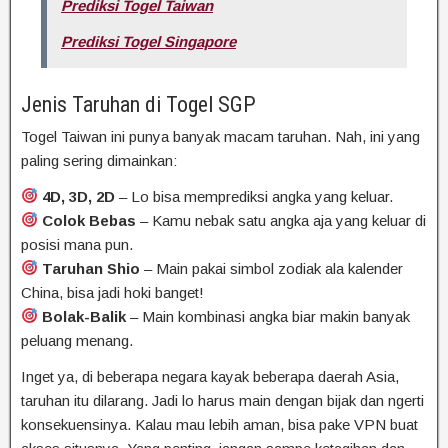
Prediksi Togel Taiwan
Prediksi Togel Singapore
Jenis Taruhan di Togel
SGP
Togel
Taiwan
ini punya banyak macam taruhan. Nah, ini yang
paling sering dimainkan:
4D, 3D, 2D
– Lo bisa memprediksi angka yang keluar.
Colok Bebas
– Kamu nebak satu angka aja yang keluar di
posisi mana pun.
Taruhan Shio
– Main pakai simbol zodiak ala kalender
China, bisa jadi hoki banget!
Bolak-Balik
– Main kombinasi angka biar makin banyak
peluang menang.
Inget ya, di beberapa negara kayak beberapa daerah Asia,
taruhan itu dilarang. Jadi lo harus main dengan bijak dan ngerti
konsekuensinya. Kalau mau lebih aman, bisa pake VPN buat