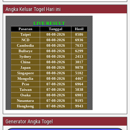
Angka Keluar Togel Hari ini
Generator Angka Togel