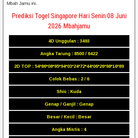
Mbah Jamu ini.
Prediksi Togel Singapore Hari Senin 08 Juni
2026 Mbahjamu
4D Unggulan : 3493
Angka Tarung : 8500 / 6422
2D TOP : 54*86*08*95*94*03*24*72*44*06*26*98*16*89
Colok Bebas : 2 / 6
Shio : Kuda
Genap / Ganjil : Genap
Besar / Kecil : Besar
Angka Mistis : 4