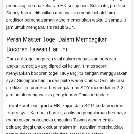
mencakup semua keluaran HK setiap hari. Selain itu, prediksi
Sidney hari ini dihasilkan dari analisis mendetail oleh tim
prediktor berpengalaman yang memerlukan waktu 2 sampai 3
jam untuk menganalisis result SDY.
Peran Master Togel Dalam Membagikan
Bocoran Taiwan Hari ini
Para ahli togel berperan vital dalam menyajikan bocoran
angka Kamboja yang diprediksi keluar. Tim tersebut
menyiapkan bocoran togel HK yang jitu dengan menggunakan
syair Singapore hari ini dan paito warna China. Demi akurasi
prediksi, tim prediktor berpengalaman SDY memerlukan 2–3
jam untuk menganalisis pengeluaran China terupdate.
Lewat kombinasi
paito HK
, kajian data SGP, serta bocoran
forum syair Kamboja hari ini, analis berpengalaman berupaya
menemukan pola angka unggulan Taiwan yang memiliki
peluang tinggi untuk keluar malam ini. Keahlian mereka tidak