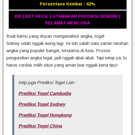
Persentase Kembar : 42%
BB | BET KECIL | UTAMAKAN PREDIKSI SENDIRI |
SELAMAT MENCOBA
Buat kamu yang doyan menganalisis angka, togel
Sidney udah nggak asing lagi. Ini tuh salah satu varian taruhan
angka yang populer banget, terutama di Asia. Proses
pengundian angka legal, jadi nggak abal-abal. Tapi tetep ya, lo
harus cerdas milih situs yang aman biar nggak kena tipu!
Intip juga Prediksi Togel Lain :
Prediksi Togel Cambodia
Prediksi Togel Sydney
Prediksi Togel Hongkong
Prediksi Togel China